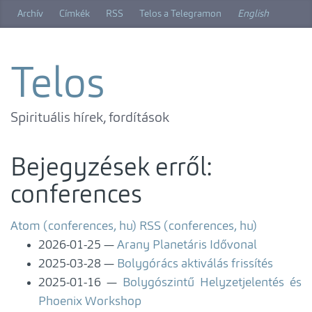
Ugrás
Archív
Címkék
RSS
Telos a Telegramon
English
a
főtartalomra
Telos
Spirituális hírek, fordítások
Bejegyzések erről:
conferences
Atom (conferences, hu)
RSS (conferences, hu)
2026-01-25
Arany Planetáris Idővonal
2025-03-28
Bolygórács aktiválás frissítés
2025-01-16
Bolygószintű Helyzetjelentés és
Phoenix Workshop