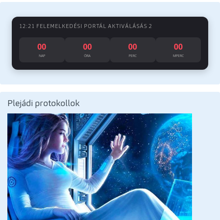
12:21 FELEMELKEDÉSI PORTÁL AKTIVÁLÁSÁS 2
00
00
00
00
NAP
ÓRA
PERC
MPERC
Plejádi protokollok