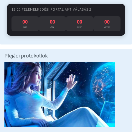
12:21 FELEMELKEDÉSI PORTÁL AKTIVÁLÁSÁS 2
00
00
00
00
NAP
ÓRA
PERC
MPERC
Plejádi protokollok