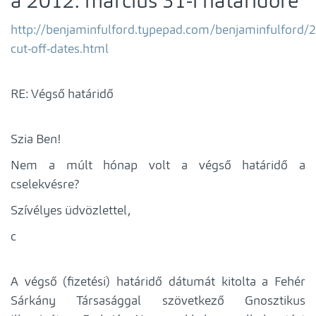
a 2012. március 31-i határidőre
http://benjaminfulford.typepad.com/benjaminfulford/
cut-off-dates.html
RE: Végső határidő
Szia Ben!
Nem a múlt hónap volt a végső határidő a
cselekvésre?
Szívélyes üdvözlettel,
c
A végső (fizetési) határidő dátumát kitolta a Fehér
Sárkány Társasággal szövetkező Gnosztikus