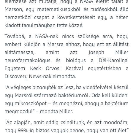
elemzése azt mutatja, hogy a NASA életet talált a
Marson, egy matematikusokból és tudósokból álló
nemzetközi csapat a következtetéseit egy, a héten
kiadott tanulmányban tette közzé.
Továbbá, a NASA-nak nincs szüksége arra, hogy
embert küldjön a Marsra ahhoz, hogy ezt az állítást
alátámassza, amint azt Joseph Miller
neurofarmakológus és biológus a Dél-Karolinai
Egyetem Keck Orvosi Karával egyetértésben a
Discovery News-nak elmondta.
"A végleges bizonyíték az lesz, ha videófelvétel készül
egy Marsról származó baktériumról. Oda kell küldeni
egy mikroszkópot – és megnézni, ahogy a baktérium
megmozdul” – mondta Miller.
"Az alapján, amit eddig csináltunk, én azt mondnám,
hogy 99%-ig biztos vagyok benne, hogy van ott élet”