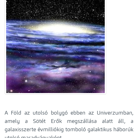
A Föld az utolsó bolygó ebben az Univerzumban,
amely a Sötét Erők megszállása alatt áll, a
galaxisszerte évmilliókig tomboló galaktikus háborúk
utolsó maradványaként.