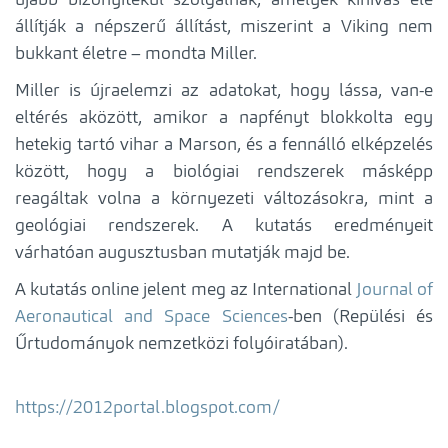
újabb bizonyítékul szolgálnak, amelyek kihívás elé
állítják a népszerű állítást, miszerint a Viking nem
bukkant életre – mondta Miller.
Miller is újraelemzi az adatokat, hogy lássa, van-e
eltérés aközött, amikor a napfényt blokkolta egy
hetekig tartó vihar a Marson, és a fennálló elképzelés
között, hogy a biológiai rendszerek másképp
reagáltak volna a környezeti változásokra, mint a
geológiai rendszerek. A kutatás eredményeit
várhatóan augusztusban mutatják majd be.
A kutatás online jelent meg az International
Journal of
Aeronautical and Space Sciences
-ben (Repülési és
Űrtudományok nemzetközi folyóiratában).
https://2012portal.blogspot.com/