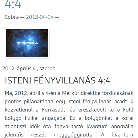
4:4
Cobra
2012-04-04
április 4., szerda
ISTENI FÉNYVILLANÁS 4:4
Ma, 2012. április 4-én a Merkúr direktbe fordulásának
pontos pillanatában egy isteni fényvillanás áradt ki
közvetlenül a Forrásból, és ereszkedett le a Föld
bolygó fizikai anyagába. Ez a bolygónkat a korai
atlantiszi idők óta fogva tartó kvantum anomália
jelentős részét meggyógyította. A kvantum