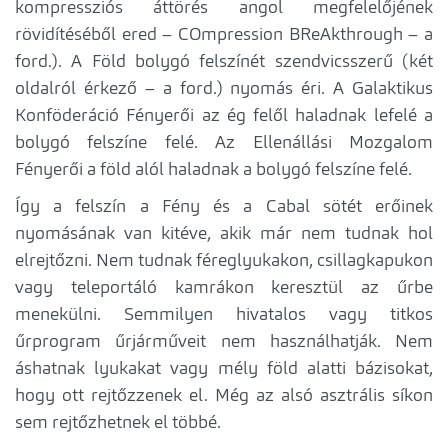
kompressziós áttörés angol megfelelőjének
rövidítéséből ered – COmpression BReAkthrough – a
ford.). A Föld bolygó felszínét szendvicsszerű (két
oldalról érkező – a ford.) nyomás éri. A Galaktikus
Konföderáció Fényerői az ég felől haladnak lefelé a
bolygó felszíne felé. Az Ellenállási Mozgalom
Fényerői a föld alól haladnak a bolygó felszíne felé.
Így a felszín a Fény és a Cabal sötét erőinek
nyomásának van kitéve, akik már nem tudnak hol
elrejtőzni. Nem tudnak féreglyukakon, csillagkapukon
vagy teleportáló kamrákon keresztül az űrbe
menekülni. Semmilyen hivatalos vagy titkos
űrprogram űrjárműveit nem használhatják. Nem
áshatnak lyukakat vagy mély föld alatti bázisokat,
hogy ott rejtőzzenek el. Még az alsó asztrális síkon
sem rejtőzhetnek el többé.