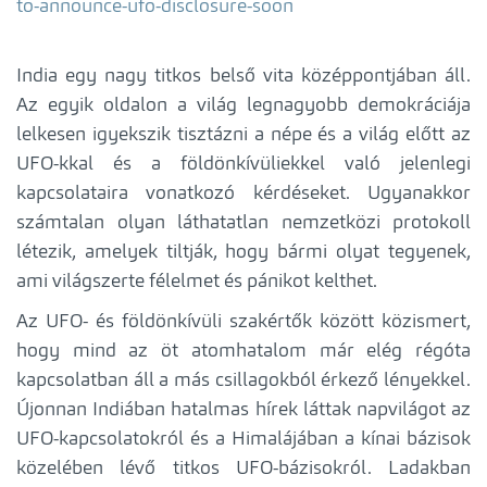
to-announce-ufo-disclosure-soon
India egy nagy titkos belső vita középpontjában áll.
Az egyik oldalon a világ legnagyobb demokráciája
lelkesen igyekszik tisztázni a népe és a világ előtt az
UFO-kkal és a földönkívüliekkel való jelenlegi
kapcsolataira vonatkozó kérdéseket. Ugyanakkor
számtalan olyan láthatatlan nemzetközi protokoll
létezik, amelyek tiltják, hogy bármi olyat tegyenek,
ami világszerte félelmet és pánikot kelthet.
Az UFO- és földönkívüli szakértők között közismert,
hogy mind az öt atomhatalom már elég régóta
kapcsolatban áll a más csillagokból érkező lényekkel.
Újonnan Indiában hatalmas hírek láttak napvilágot az
UFO-kapcsolatokról és a Himalájában a kínai bázisok
közelében lévő titkos UFO-bázisokról. Ladakban