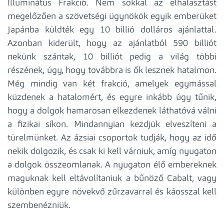
Illuminátus Frakció. Nem sokkal az elhalasztást
megelőzően a szövetségi ügynökök egyik emberüket
Japánba küldték egy 10 billió dolláros ajánlattal.
Azonban kiderült, hogy az ajánlatból 590 billiót
nekünk szántak, 10 billiót pedig a világ többi
részének, úgy, hogy továbbra is ők lesznek hatalmon.
Még mindig van két frakció, amelyek egymással
küzdenek a hatalomért, és egyre inkább úgy tűnik,
hogy a dolgok hamarosan elkezdenek láthatóvá válni
a fizikai síkon. Mindannyian kezdjük elveszíteni a
türelmünket. Az ázsiai csoportok tudják, hogy az idő
nekik dolgozik, és csak ki kell várniuk, amíg nyugaton
a dolgok összeomlanak. A nyugaton élő embereknek
maguknak kell eltávolítaniuk a bűnöző Cabalt, vagy
különben egyre növekvő zűrzavarral és káosszal kell
szembenézniük.