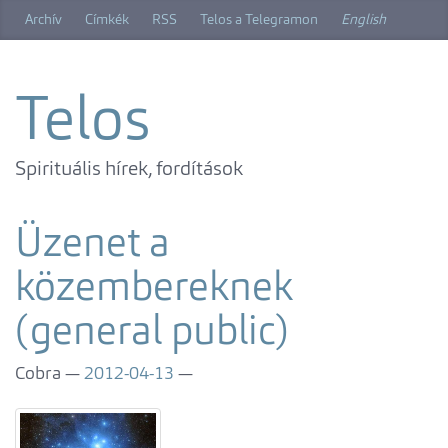
Ugrás
Archív
Címkék
RSS
Telos a Telegramon
English
a
főtartalomra
Telos
Spirituális hírek, fordítások
Üzenet a
közembereknek
(general public)
Cobra
2012-04-13