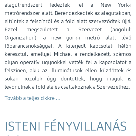
alagútrendszert fedeztek fel a New York-i
metrórendszer alatt. Berendezkedtek az alagutakban,
eltűntek a felszínről és a föld alatt szerveződtek újjá.
Ezzel megszületett a Szervezet (angolul:
Organization), a new york-i metró alatt lévő
főparancsnoksággal. A kiterjedt kapcsolati hálón
keresztül, amellyel Michael a rendelkezett, számos
olyan operatív ügynökkel vették fel a kapcsolatot a
felszínen, akik az illuminátusok ellen küzdöttek és
sokan közülük úgy döntöttek, hogy maguk is
levonulnak a föld alá és csatlakoznak a Szervezethez.
Tovább a teljes cikkre …
ISTENI FÉNYVILLANÁS