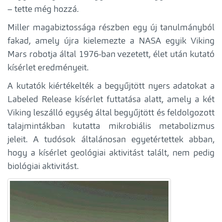
– tette még hozzá.
Miller magabiztossága részben egy új tanulmányból
fakad, amely újra kielemezte a NASA egyik Viking
Mars robotja által 1976-ban vezetett, élet után kutató
kísérlet eredményeit.
A kutatók kiértékelték a begyűjtött nyers adatokat a
Labeled Release kísérlet futtatása alatt, amely a két
Viking leszálló egység által begyűjtött és feldolgozott
talajmintákban kutatta mikrobiális metabolizmus
jeleit. A tudósok általánosan egyetértettek abban,
hogy a kísérlet geológiai aktivitást talált, nem pedig
biológiai aktivitást.