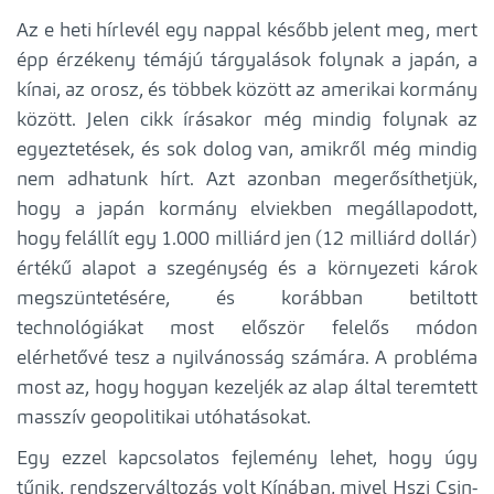
Az e heti hírlevél egy nappal később jelent meg, mert
épp érzékeny témájú tárgyalások folynak a japán, a
kínai, az orosz, és többek között az amerikai kormány
között. Jelen cikk írásakor még mindig folynak az
egyeztetések, és sok dolog van, amikről még mindig
nem adhatunk hírt. Azt azonban megerősíthetjük,
hogy a japán kormány elviekben megállapodott,
hogy felállít egy 1.000 milliárd jen (12 milliárd dollár)
értékű alapot a szegénység és a környezeti károk
megszüntetésére, és korábban betiltott
technológiákat most először felelős módon
elérhetővé tesz a nyilvánosság számára. A probléma
most az, hogy hogyan kezeljék az alap által teremtett
masszív geopolitikai utóhatásokat.
Egy ezzel kapcsolatos fejlemény lehet, hogy úgy
tűnik, rendszerváltozás volt Kínában, mivel Hszi Csin-