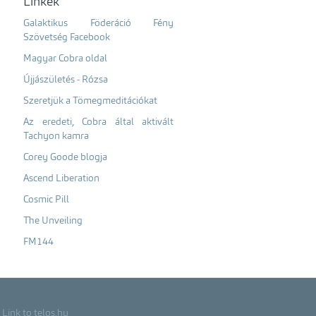
Linkek
Galaktikus Föderáció Fény
Szövetség Facebook
Magyar Cobra oldal
Újjászületés - Rózsa
Szeretjük a Tömegmeditációkat
Az eredeti, Cobra által aktivált
Tachyon kamra
Corey Goode blogja
Ascend Liberation
Cosmic Pill
The Unveiling
FM144
Link to telos.hu