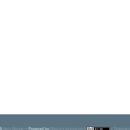
26
Agni Akovari
:: Powered by
Nikola
::
Ipresszum
::
::
Telegram 