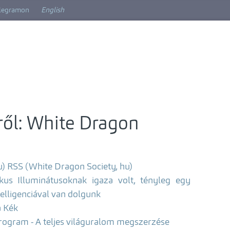
elegramon
English
ről: White Dragon
u)
RSS (White Dragon Society, hu)
kus Illuminátusoknak igaza volt, tényleg egy
lligenciával van dolgunk
a Kék
program - A teljes világuralom megszerzése