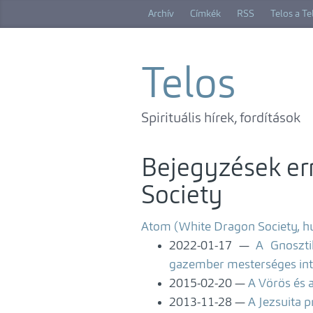
Ugrás
Archív
Címkék
RSS
Telos a T
a
főtartalomra
Telos
Spirituális hírek, fordítások
Bejegyzések er
Society
Atom (White Dragon Society, h
2022-01-17
A Gnoszti
gazember mesterséges inte
2015-02-20
A Vörös és 
2013-11-28
A Jezsuita 