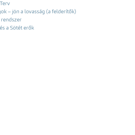
 Terv
k – jön a lovasság (a felderítők)
 rendszer
és a Sötét erők