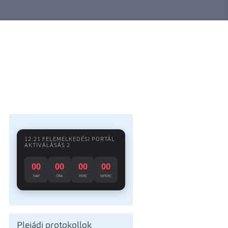
12:21 FELEMELKEDÉSI PORTÁL
AKTIVÁLÁSÁS 2
00
00
00
00
NAP
ÓRA
PERC
MPERC
Plejádi protokollok