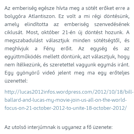
Az emberiség egésze hívta meg a sötét erőket erre a
bolygóra Atlantiszon. Ez volt a mi régi döntésünk,
amely elindította az emberiség szenvedésének
ciklusát. Most, október 21-én új döntést hozunk. A
megszabadulást választjuk minden sötétségtől, és
meghívjuk a Fény erőit. Az egység és az
együttműködés mellett döntünk, azt választjuk, hogy
nem ítélkezünk, és szeretettel vagyunk egymás iránt.
Egy gyönyörű videó jelent meg ma egy erőteljes
üzenettel:
http://lucas2012infos.wordpress.com/2012/10/18/bill-
ballard-and-lucas-my-movie-join-us-all-on-the-world-
focus-on-21-october-2012-to-unite-18-october-2012/
Az utolsó interjúmnak is ugyanez a fő üzenete: