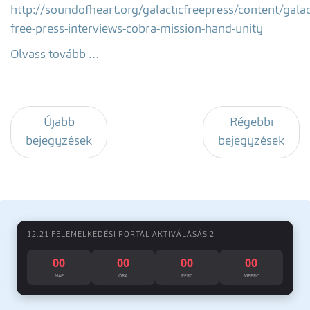
http://soundofheart.org/galacticfreepress/content/galac
free-press-interviews-cobra-mission-hand-unity
Olvass tovább …
Újabb
Régebbi
bejegyzések
bejegyzések
12:21 FELEMELKEDÉSI PORTÁL AKTIVÁLÁSÁS 2
00
00
00
00
NAP
ÓRA
PERC
MPERC