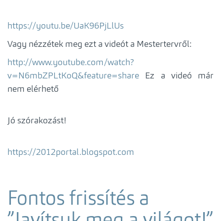
https://youtu.be/UaK96PjLlUs
Vagy nézzétek meg ezt a videót a Mestertervről:
http://www.youtube.com/watch?
v=N6mbZPLtKoQ&feature=share
Ez a videó már
nem elérhető
Jó szórakozást!
https://2012portal.blogspot.com
Fontos frissítés a