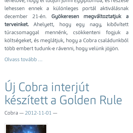
lehetővé, hogy el tudjon jönni Egyiptomba, és részese
lehessen ennek a különleges portál aktiválásnak
december 21-én.
Gyökeresen megváltoztatjuk a
terveinket.
Ahelyett, hogy egy nagy, kibővített
túracsomaggal mennénk, csökkenteni fogjuk a
költségeket, és meglátjuk, hogy a Cobra családunkból
több embert tudunk-e rávenni, hogy velünk jöjjön.
Olvass tovább …
Új Cobra interjút
készített a Golden Rule
Cobra
2012-11-01