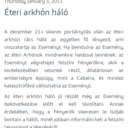
Thursday, January 3, 2013
Éteri arkhón háló
A december 21-i sikeres portálnyitás után az éteri
arkhón rács háló az egyetlen fő tényező, ami
visszatartja az Eseményt. Ha beindulna az Esemény,
az éteri Arhónok mindnenkire hatással lennének: az
Eseményt végrehajtó felszíni Fényerőkre, akik a
kivitelezésében vesznek részt, általánosan az
emberiségre éppúgy, mint a Cabalra, és mindez
katasztrófává változtatná az Eseményt.
Az éteri arkhón háló jó részét még az Esemény
bekövetkezése előtt el kell távolítani. Annak
érdekében, hogy a Fényerők sikeresen le tudják
bontani a hálót, minél jobban informálni kell a felszíni
lakosságot a létezéséről.