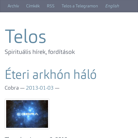
Ugrás
Archív
Címkék
RSS
Telos a Telegramon
English
a
főtartalomra
Telos
Spirituális hírek, fordítások
Éteri arkhón háló
Cobra
2013-01-03