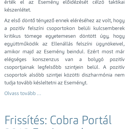
érték el az Esemény előidézését célzó taktikai
készenlétet.
Az első döntő tényező ennek eléréséhez az volt, hogy
a pozitív felszíni csoportokon belüli kulcsemberek
kritikus tömege egyetemesen döntött úgy, hogy
együttműködik az Ellenállás felszíni ügynökeivel,
amikor majd az Esemény beindul. Ezért most már
elégséges konszenzus van a bolygó pozitív
csoportjainak legfelsőbb szintjein belül. A pozitív
csoportok alsóbb szintjei közötti diszharmónia nem
tudja tovább késleltetni az Eseményt.
Olvass tovább …
Frissítés: Cobra Portál