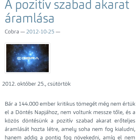
A pozitív szabad akarat
áramlása
Cobra
2012-10-25
október 25., csütörtök
Bár a 144.000 ember kritikus tömegét még nem értük
el a Döntés Napjához, nem voltunk messze tőle, és a
közös döntésünk a pozitív szabad akarat erőteljes
áramlását hozta létre, amely soha nem fog kialudni,
hanem addig a pontig fog növekedni, amíg el nem