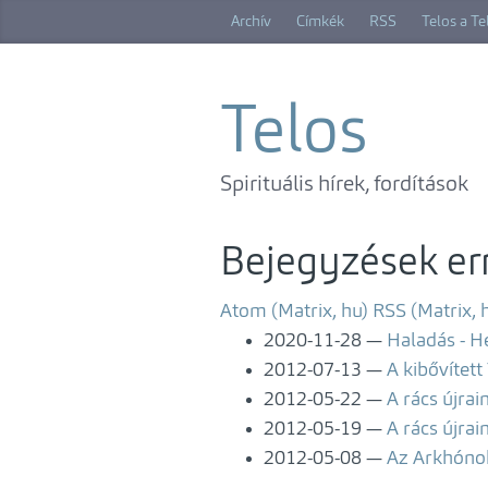
Ugrás
Archív
Címkék
RSS
Telos a T
a
főtartalomra
Telos
Spirituális hírek, fordítások
Bejegyzések err
Atom (Matrix, hu)
RSS (Matrix, 
2020-11-28
Haladás - H
2012-07-13
A kibővített
2012-05-22
A rács újrai
2012-05-19
A rács újrai
2012-05-08
Az Arkhóno