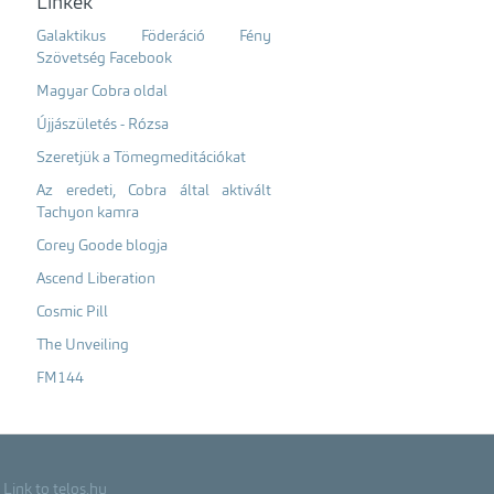
Linkek
Galaktikus Föderáció Fény
Szövetség Facebook
Magyar Cobra oldal
Újjászületés - Rózsa
Szeretjük a Tömegmeditációkat
Az eredeti, Cobra által aktivált
Tachyon kamra
Corey Goode blogja
Ascend Liberation
Cosmic Pill
The Unveiling
FM144
Link to telos.hu