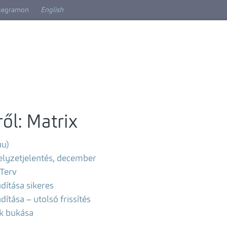
elegramon
English
ől: Matrix
hu)
elyzetjelentés, december
 Terv
ndítása sikeres
ndítása – utolsó frissítés
k bukása