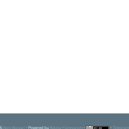
26
Agni Akovari
:: Powered by
Nikola
::
Ipresszum
::
::
Telegram 