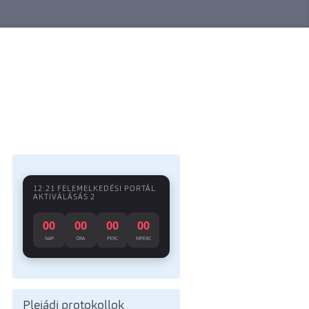
12:21 FELEMELKEDÉSI PORTÁL
AKTIVÁLÁSÁS 2
00
00
00
00
NAP
ÓRA
PERC
MPERC
Plejádi protokollok