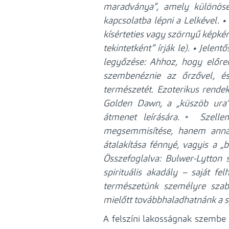
maradványa”, amely különösen
kapcsolatba lépni a Lelkével.
•
kísérteties vagy szörnyű képké
tekintetként” írják le).
• Jelent
legyőzése: Ahhoz, hogy előreh
szembenéznie az őrzővel, és
természetét. Ezoterikus rende
Golden Dawn, a „küszöb ura” 
átmenet leírására.
◦ Szellem
megsemmisítése, hanem annak
átalakítása fénnyé, vagyis a „b
Összefoglalva: Bulwer-Lytton
spirituális akadály – saját f
természetünk személyre szabo
mielőtt továbbhaladhatnánk a spi
A felszíni lakosságnak szembe 