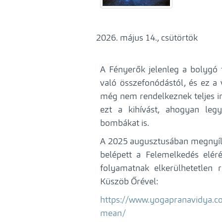
május 14., csütörtök
A Fényerők jelenleg a bolygó f
való összefonódástól, és ez a
még nem rendelkeznek teljes ir
ezt a kihívást, ahogyan legy
bombákat is.
A 2025 augusztusában megnyílt
belépett a Felemelkedés elér
folyamatnak elkerülhetetlen 
Küszöb Őrével:
https://www.yogapranavidya.com
mean/