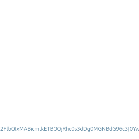
iBleHRuA2FlbQIxMABicmlkETBOQjRhc0s3dDg0MGNBdG