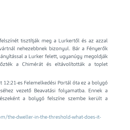
elszínét tisztítják meg a Lurkertől és az azzal
 vártnál nehezebbnek bizonyul. Bár a Fényerők
ányítással a Lurker felett, ugyanúgy megoldják
őzték a Chimérát és eltávolították a toplet
 12:21-es Felemelkedési Portál óta ez a bolygó
éséhez vezető Beavatási folyamatba. Ennek a
részeként a bolygó felszíne szembe került a
/the-dweller-in-the-threshold-what-does-it-