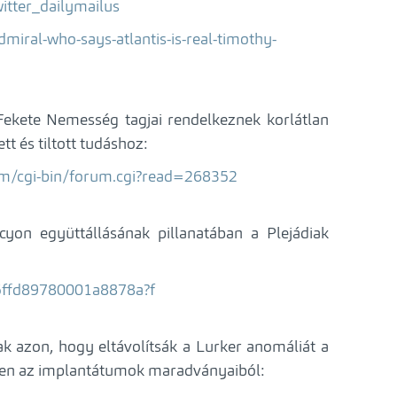
witter_dailymailus
miral-who-says-atlantis-is-real-timothy-
Fekete Nemesség tagjai rendelkeznek korlátlan
t és tiltott tudáshoz:
m/cgi-bin/forum.cgi?read=268352
yon együttállásának pillanatában a Plejádiak
4c5ffd89780001a8878a?f
k azon, hogy eltávolítsák a Lurker anomáliát a
ösen az implantátumok maradványaiból: