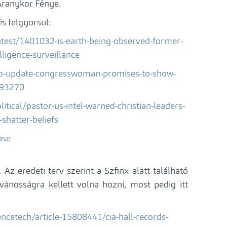
 Aranykor Fénye.
és felgyorsul:
test/1401032-is-earth-being-observed-former-
lligence-surveillance
o-update-congresswoman-promises-to-show-
893270
ical/pastor-us-intel-warned-christian-leaders-
-shatter-beliefs
ase
 Az eredeti terv szerint a Szfinx alatt található
nosságra kellett volna hozni, most pedig itt
ncetech/article-15808441/cia-hall-records-