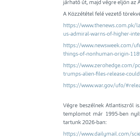
járható út, majd végre eljön az
A Közzététel felé vezető törekv
https://www.thenews.com.pk/la
us-admiral-warns-of-higher-inte
https://www.newsweek.com/uf
things-of-nonhuman-origin-11
https://www.zerohedge.com/polit
trumps-alien-files-release-could
https://www.war.gov/ufo/#rele
Végre beszélnek Atlantiszról is.
templomot már 1995-ben nyilvá
tartunk 2026-ban:
https://www.dailymail.com/scie