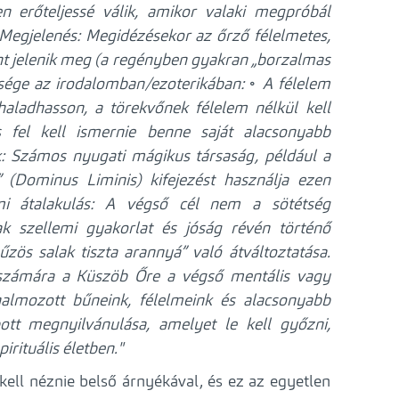
 erőteljessé válik, amikor valaki megpróbál
 Megjelenés: Megidézésekor az őrző félelmetes,
nt jelenik meg (a regényben gyakran „borzalmas
ősége az irodalomban/ezoterikában:
◦ A félelem
aladhasson, a törekvőnek félelem nélkül kell
 fel kell ismernie benne saját alacsonyabb
k: Számos nyugati mágikus társaság, például a
(Dominus Liminis) kifejezést használja ezen
i átalakulás: A végső cél nem a sötétség
 szellemi gyakorlat és jóság révén történő
űzös salak tiszta arannyá” való átváltoztatása.
 számára a Küszöb Őre a végső mentális vagy
elhalmozott bűneink, félelmeink és alacsonyabb
tt megnyilvánulása, amelyet le kell győzni,
rituális életben."
kell néznie belső árnyékával, és ez az egyetlen