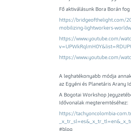
Fő aktiválásunk Bora Borán fog 
https://bridgeofthelight.co
mobilizing-lightworkers-worl
https://www.youtube.com/wat
v=UPWkRqlmH0Y&list=RDUPW
https://www.youtube.com/wa
A leghatékonyabb módja annak,
az Egyéni és Planetáris Arany I
A Bogotai Workshop Jegyzetébe
Idővonalak megteremtéséhez:
https://tachyoncolombia-com.t
_x_tr_sl=es&_x_tr_tl=en&
#blog