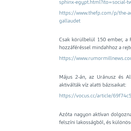
sphinx-egypt.html?ito=social-t
https://www.thefp.com/p/the-ad
gallaudet
Csak körülbelül 150 ember, a 
hozzáféréssel mindahhoz a rejtet
https://www.rumormillnews.co
Május 2-án, az Uránusz és Alc
aktiválták víz alatti bázisaikat:
https://vocus.cc/article/69f7
Azóta nagyon aktívan dolgozna
felszíni lakosságból, és külön