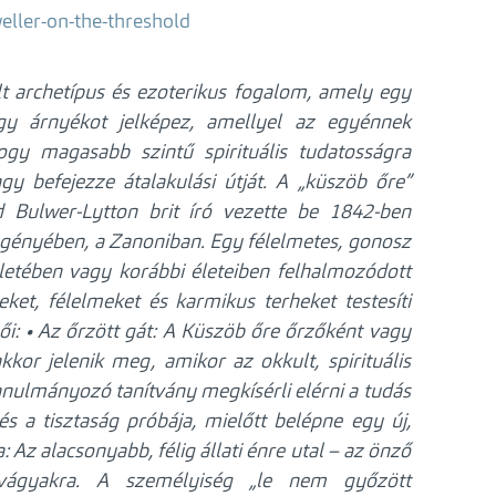
ller-on-the-threshold
lt archetípus és ezoterikus fogalom, amely egy
vagy árnyékot jelképez, amellyel az egyénnek
gy magasabb szintű spirituális tudatosságra
gy befejezze átalakulási útját.
A „küszöb őre”
d Bulwer-Lytton brit író vezette be 1842-ben
egényében, a Zanoniban. Egy félelmetes, gonosz
letében vagy korábbi életeiben felhalmozódott
eket, félelmeket és karmikus terheket testesíti
ői:
• Az őrzött gát: A Küszöb őre őrzőként vagy
kor jelenik meg, amikor az okkult, spirituális
anulmányozó tanítvány megkísérli elérni a tudás
és a tisztaság próbája, mielőtt belépne egy új,
: Az alacsonyabb, félig állati énre utal – az önző
vágyakra. A személyiség „le nem győzött