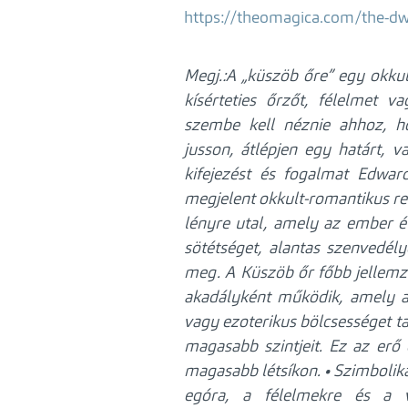
https://theomagica.com/the-dwe
Megj.:A „küszöb őre” egy okku
kísérteties őrzőt, félelmet 
szembe kell néznie ahhoz, ho
jusson, átlépjen egy határt, va
kifejezést és fogalmat Edwar
megjelent okkult-romantikus r
lényre utal, amely az ember é
sötétséget, alantas szenvedély
meg.
A Küszöb őr főbb jellemz
akadályként működik, amely ak
vagy ezoterikus bölcsességet t
magasabb szintjeit. Ez az erő 
magasabb létsíkon.
• Szimbolika
egóra, a félelmekre és a 