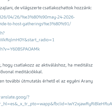
zajlani, de világszerte csatlakozhattok hozzánk:
m/2026/04/26/%e3%80%90may-24-2026-
dwide-to-host-gatherings%e3%80%91/
ch?
kRqlmH0Y&start_radio=1
tch?v=Y60BSPAOAMk
 hogy csatlakozz az aktiváláshoz, ha meditálsz
dővonal meditációkkal.
n további útmutatás érhető el az egyéni Arany
ranslate.goog/?
_x_tr_hl=es&_x_tr_pto=wapp&fbclid=IwY2xjawRyR