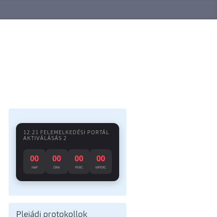
12:21 FELEMELKEDÉSI PORTÁL
AKTIVÁLÁSÁS 2
00
00
00
00
NAP
ÓRA
PERC
MPERC
Plejádi protokollok