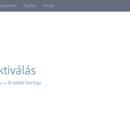
elegramon
English
Forrás
tiválás
s
Eredeti honlap