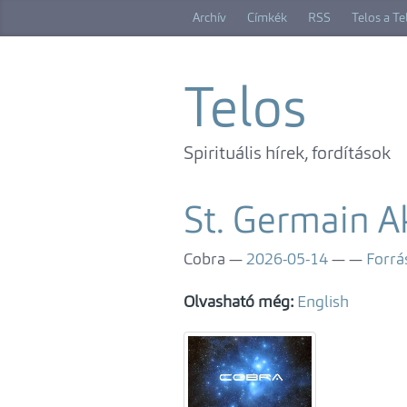
Ugrás
Archív
Címkék
RSS
Telos a T
a
főtartalomra
Telos
Spirituális hírek, fordítások
St. Germain Ak
Cobra
2026-05-14
Forrá
Olvasható még:
English