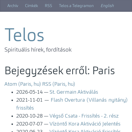
Ugrás
Archív
Címkék
RSS
Telos a Telegramon
English
a
főtartalomra
Telos
Spirituális hírek, fordítások
Bejegyzések erről: Paris
Atom (Paris, hu)
RSS (Paris, hu)
2026-05-14
St. Germain Aktiválás
2021-11-01
Flash Overtura (Villanás nyitány)
frissítés
2020-10-28
Végső Csata - Frissítés - 2. rész
2020-07-07
Vízöntő Kora Aktiváció Jelentés