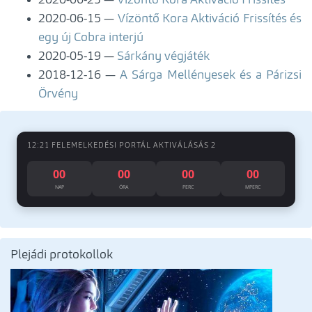
2020-06-23
Vízöntő Kora Aktiváció Frissítés
2020-06-15
Vízöntő Kora Aktiváció Frissítés és
egy új Cobra interjú
2020-05-19
Sárkány végjáték
2018-12-16
A Sárga Mellényesek és a Párizsi
Örvény
12:21 FELEMELKEDÉSI PORTÁL AKTIVÁLÁSÁS 2
00
00
00
00
NAP
ÓRA
PERC
MPERC
Plejádi protokollok