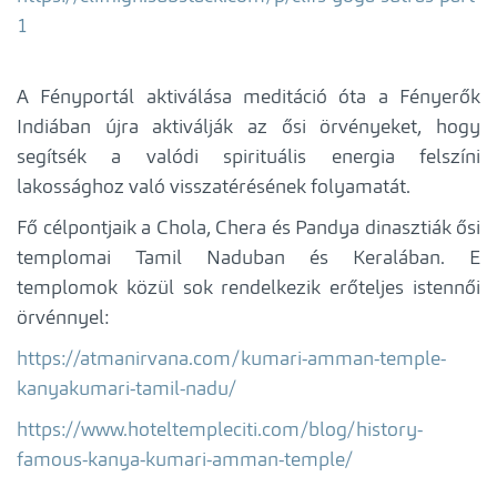
1
A Fényportál aktiválása meditáció óta a Fényerők
Indiában újra aktiválják az ősi örvényeket, hogy
segítsék a valódi spirituális energia felszíni
lakossághoz való visszatérésének folyamatát.
Fő célpontjaik a Chola, Chera és Pandya dinasztiák ősi
templomai Tamil Naduban és Keralában. E
templomok közül sok rendelkezik erőteljes istennői
örvénnyel:
https://atmanirvana.com/kumari-amman-temple-
kanyakumari-tamil-nadu/
https://www.hoteltempleciti.com/blog/history-
famous-kanya-kumari-amman-temple/