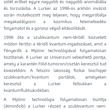
sötét erőket egyre nagyobb és nagyobb anomáliába
és torzulásba. A Lurker az 1996-os arkhón invázió
során mutatkozott meg teljesen, hogy megpróbálja
megakadályozni a kozmikus felemelkedési
folyamatot és a gonosz végső eltávolítását.
1996 óta a szubkvantum nem-térből közvetett
módon fertőzi a téridő kvantum-ingadozásait, amit a
Fényerők a Mjölnir technológiával folyamatosan
tisztítanak. A Lurker az Univerzum sebezhető pontja,
amely a karantén Föld-tumoron/cisztán keresztül tud
kivezetődni. A felszíni lakosság fizikai biochipjei
szubkvantum/kvantum portálok, amelyeken
keresztül a Lurker felbukkan a
kvantumfluktuációkban.
A Mjölnir technológia folyamatosan tisztítja
(átminősíti) a Lurker részeit a szubkvantum nem-