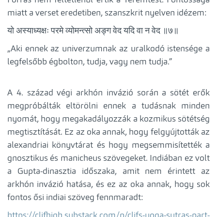
Forrás nem feltétlenül értik a Teremtést. Fontossága
miatt a verset eredetiben, szanszkrit nyelven idézem:
यो अस्याध्यक्षः परमे व्योमन्त्सो अङ्ग वेद यदि वा न वेद ॥७॥
„Aki ennek az univerzumnak az uralkodó istensége a
legfelsőbb égbolton, tudja, vagy nem tudja.”
A 4. század végi arkhón invázió során a sötét erők
megpróbálták eltörölni ennek a tudásnak minden
nyomát, hogy megakadályozzák a kozmikus sötétség
megtisztítását. Ez az oka annak, hogy felgyújtották az
alexandriai könyvtárat és hogy megsemmisítették a
gnosztikus és manicheus szövegeket. Indiában ez volt
a Gupta-dinasztia időszaka, amit nem érintett az
arkhón invázió hatása, és ez az oka annak, hogy sok
fontos ősi indiai szöveg fennmaradt:
https://clifhigh.substack.com/p/clifs-yoga-sutras-part-