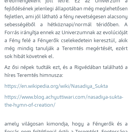
eredményeként jött létre. Ez az Univerzum a
fejlődésének jelenlegi állapotában még meglehetősen
fejletlen, ami jól látható a fény nevetségesen alacsony
sebességéből a hétköznapi/normál téridőben. A
Forrás irányítja ennek az Univerzumnak az evolúcióját
a Fény felé a Fényerők cselekedetein keresztül, akik
még mindig tanulják a Teremtés megértését, ezért
sok hibát követnek el.
Az ősi népek tudták ezt, és a Rigvédában található a
híres Teremtés himnusza:
https://en.wikipedia.org/wiki/Nasadiya_Sukta
https://www.blog.achyuttiwari.com/nasadiya-sukta-
the-hymn-of-creation/
amely világosan kimondja, hogy a Fényerők és a