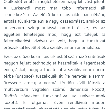
Ólálkodó) entitás meglehetősen nagy kihívást jelent.
A Lurker-ről most már több információ áll
rendelkezésre. Az előző kozmikus ciklusban néhány
entitás túl akarta élni a nagy összeomlást, amikor az
univerzum szingularitássá omlott össze, és az
egyetlen lehetséges mód, hogy ezt túléljék (a
felemelkedést kivéve) az volt, hogy a tudatukat
erőszakkal kivetítették a szubkvantum anomáliába.
Ezek az előző kozmikus ciklusból származó entitások
nagyon fejlett technológiát használtak a legerősebb
energiákkal, hogy a tudatukat a szubkvantum nem-
térbe (unspace) tuszakolják át (
*
a nem-tér a semmi
üressége, amely a normál téridőn kívül létezik a
multiverzum végtelen számú dimenziói között,
ütköző zónaként funkcionálva az univerzumok
között). E folyamat révén rendkívüli módon