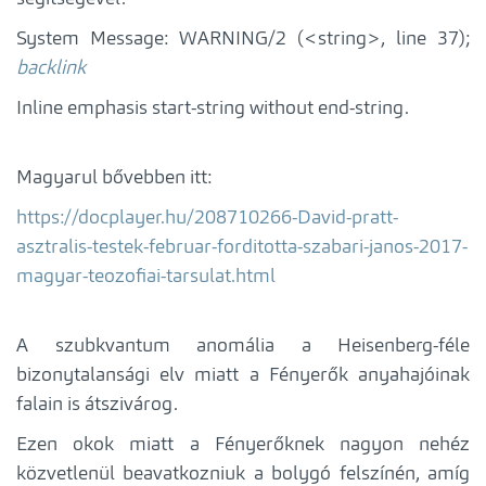
System Message: WARNING/2 (
<string>
, line 37);
backlink
Inline emphasis start-string without end-string.
Magyarul bővebben itt:
https://docplayer.hu/208710266-David-pratt-
asztralis-testek-februar-forditotta-szabari-janos-2017-
magyar-teozofiai-tarsulat.html
A szubkvantum anomália a Heisenberg-féle
bizonytalansági elv miatt a Fényerők anyahajóinak
falain is átszivárog.
Ezen okok miatt a Fényerőknek nagyon nehéz
közvetlenül beavatkozniuk a bolygó felszínén, amíg