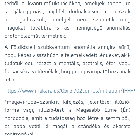
térből a kvantumfluktuációkba, amelyek többnyire
kioltják egymást, majd feloldódnak a semmiben. Azok
az ingadozások, amelyek nem szüntetik meg
magukat, továbbra is kis mennyiségű anomáliás
protonplazmát termelnek.
A Földközeli szubkvantum anomália annyira sűrű,
hogy képes visszahúzni a felemelkedett lényeket, akik
tudatuk egy részét a mentális, asztrális, éteri vagy
fizikai síkra vetítenék ki, hogy mayavirupát* hozzanak
létre:
https://www.makara.us/05ref/02comps/initiation/IF
*
mayavi-rupa=szankrit kifejezés, jelentése: illúzió-
forma vagy illúzió-test, a Magasabb Elme (Én)
hordozója, amit a tudatosság hoz létre a semmiből,
és abba vetíti ki magát a szándéka és akarata
segítségével.