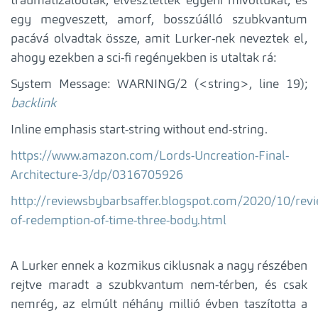
traumatizálódtak, elvesztették egyéni mivoltukat, és
egy megveszett, amorf, bosszúálló szubkvantum
pacává olvadtak össze, amit Lurker-nek neveztek el,
ahogy ezekben a sci-fi regényekben is utaltak rá:
System Message: WARNING/2 (
<string>
, line 19);
backlink
Inline emphasis start-string without end-string.
https://www.amazon.com/Lords-Uncreation-Final-
Architecture-3/dp/0316705926
http://reviewsbybarbsaffer.blogspot.com/2020/10/revi
of-redemption-of-time-three-body.html
A Lurker ennek a kozmikus ciklusnak a nagy részében
rejtve maradt a szubkvantum nem-térben, és csak
nemrég, az elmúlt néhány millió évben taszította a