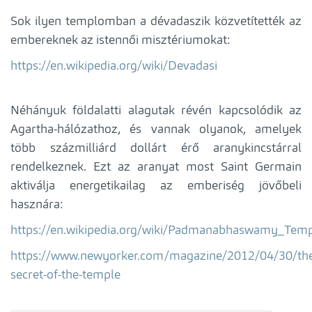
Sok ilyen templomban a dévadaszik közvetítették az
embereknek az istennői misztériumokat:
https://en.wikipedia.org/wiki/Devadasi
Néhányuk földalatti alagutak révén kapcsolódik az
Agartha-hálózathoz, és vannak olyanok, amelyek
több százmilliárd dollárt érő aranykincstárral
rendelkeznek. Ezt az aranyat most Saint Germain
aktiválja energetikailag az emberiség jövőbeli
hasznára:
https://en.wikipedia.org/wiki/Padmanabhaswamy_Tem
https://www.newyorker.com/magazine/2012/04/30/th
secret-of-the-temple