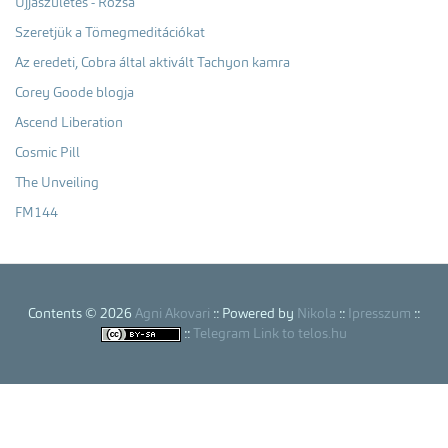
Újjászületés - Rózsa
Szeretjük a Tömegmeditációkat
Az eredeti, Cobra által aktivált Tachyon kamra
Corey Goode blogja
Ascend Liberation
Cosmic Pill
The Unveiling
FM144
Contents © 2026
Agni Akovari
:: Powered by
Nikola
::
Ipresszum
::
::
Telegram Link to telos.hu