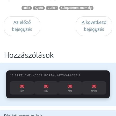
India
Kyoto
Lurker
subquantum anomaly
Az előző
A következő
bejegyzés
bejegyzés
Hozzászólások
12:21 FELEMELKEDÉSI PORTÁL AKTIVÁLÁSÁS 2
00
00
00
00
NAP
ÓRA
PERC
MPERC