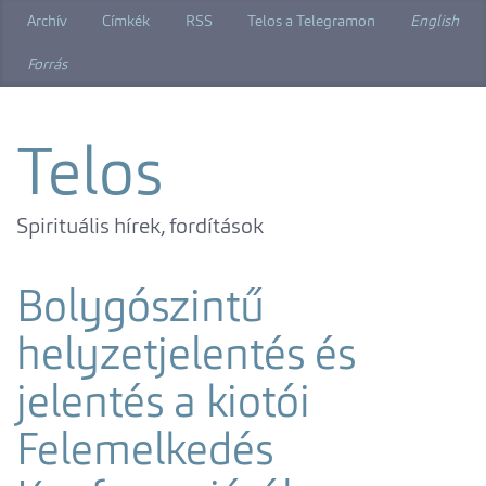
Ugrás
Archív
Címkék
RSS
Telos a Telegramon
English
a
főtartalomra
Forrás
Telos
Spirituális hírek, fordítások
Bolygószintű
helyzetjelentés és
jelentés a kiotói
Felemelkedés