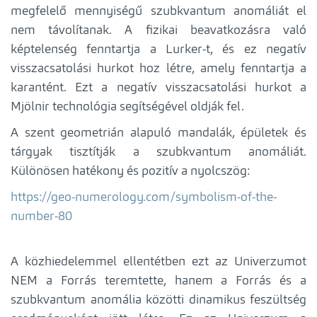
megfelelő mennyiségű szubkvantum anomáliát el
nem távolítanak. A fizikai beavatkozásra való
képtelenség fenntartja a Lurker-t, és ez negatív
visszacsatolási hurkot hoz létre, amely fenntartja a
karantént. Ezt a negatív visszacsatolási hurkot a
Mjölnir technológia segítségével oldják fel.
A szent geometrián alapuló mandalák, épületek és
tárgyak tisztítják a szubkvantum anomáliát.
Különösen hatékony és pozitív a nyolcszög:
https://geo-numerology.com/symbolism-of-the-
number-80
A közhiedelemmel ellentétben ezt az Univerzumot
NEM a Forrás teremtette, hanem a Forrás és a
szubkvantum anomália közötti dinamikus feszültség