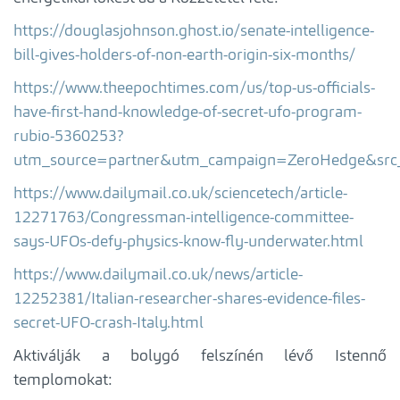
https://douglasjohnson.ghost.io/senate-intelligence-
bill-gives-holders-of-non-earth-origin-six-months/
https://www.theepochtimes.com/us/top-us-officials-
have-first-hand-knowledge-of-secret-ufo-program-
rubio-5360253?
utm_source=partner&utm_campaign=ZeroHedge&src
https://www.dailymail.co.uk/sciencetech/article-
12271763/Congressman-intelligence-committee-
says-UFOs-defy-physics-know-fly-underwater.html
https://www.dailymail.co.uk/news/article-
12252381/Italian-researcher-shares-evidence-files-
secret-UFO-crash-Italy.html
Aktiválják a bolygó felszínén lévő Istennő
templomokat: