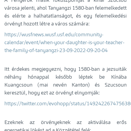
A Fényerők másik fókuszpontját a kínai Szucsou
városa jelenti, ahol Tanyangzi 1580-ban felemelkedett
és elérte a halhatatlanságot, és egy felemelkedési
örvényt hozott létre a város számára:
https://wusfnews.wusf.usf.edu/community-
calendar/event/when-your-daughter-is-your-teacher-
the-family-of-tanyangzi-23-09-2022-09-20-04
Itt érdekes megjegyezni, hogy 1580-ban a jezsuiták
néhány hónappal később léptek be Kínába
Kuangcsoun (mai nevén Kanton) és Szucsoun
keresztül, hogy ezt az örvényt elnyomják:
https://twitter.com/evohopp/status/14924226747563
Ezeknek az örvényeknek az aktiválása erős
energetikai lökést ad a Közzététel felé: