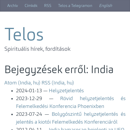
Ugrás
Archív
Címkék
RSS
Telos a Telegramon
English
a
főtartalomra
Telos
Spirituális hírek, fordítások
Bejegyzések erről: India
Atom (India, hu)
RSS (India, hu)
2024-01-13
Helyzetjelentés
2023-12-29
Rövid helyzetjelentés és
Felemelkedési Konferencia Phoenixben
2023-07-24
Bolygószintű helyzetjelentés és
jelentés a kiotói Felemelkedés Konferenciáról