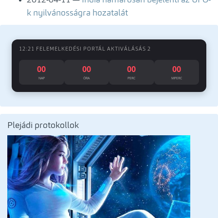
2012-04-11
India hamarosan bejelenti az UFO-
k nyilvánosságra hozatalát
12:21 FELEMELKEDÉSI PORTÁL AKTIVÁLÁSÁS 2
00
00
00
00
NAP
ÓRA
PERC
MPERC
Plejádi protokollok