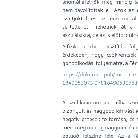
anomáliafelhők még mindig ta
nem távolítottak el. Azok az 
szintjüktől és az érzelmi ál
sértetlenül mehetnek át a 
asztrálsíkra, de az is előfordulh
A fizikai biochipek tisztítása f
érdekében, hogy csökkentsék
gondolkodási folyamatra, a Fény
https://dokumen.pub/mind-clea
1849053073-9781849053075.
A szubkvantum anomália szinté
bizonyult és nagyobb kihívást j
negatív érzések fő forrása, é
mert még mindig nagymértékben
bolygó felszíne felé. Az a 