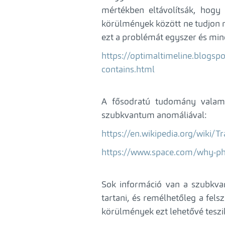
mértékben eltávolítsák, hog
körülmények között ne tudjon 
ezt a problémát egyszer és mi
https://optimaltimeline.blogs
contains.html
A fősodratú tudomány valame
szubkvantum anomáliával:
https://en.wikipedia.org/wiki/
https://www.space.com/why-phys
Sok információ van a szubkvan
tartani, és remélhetőleg a fels
körülmények ezt lehetővé teszi