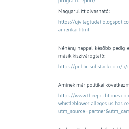
program-report/
Magyarul itt olvasható:
https://ujvilagtudat.blogspot.
amerikai.html
Néhány nappal később pedig e
másik kiszivárogtató:
https://public.substack.com/p/
Aminek már politikai következm
https://www.theepochtimes.com
whistleblower-alleges-us-has-r
utm_source=partner&utm_ca