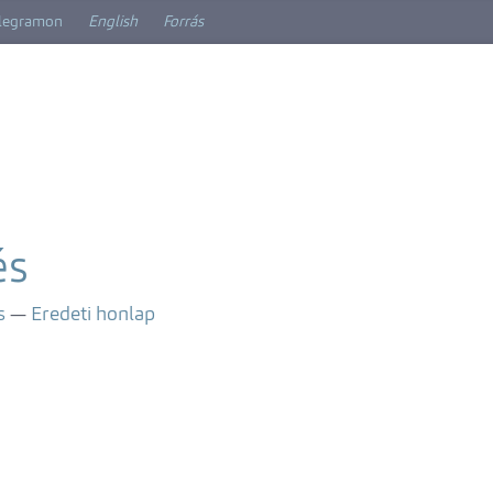
elegramon
English
Forrás
és
s
Eredeti honlap