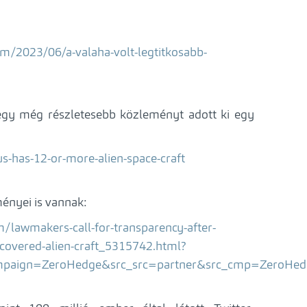
com/2023/06/a-valaha-volt-legtitkosabb-
gy még részletesebb közleményt adott ki egy
us-has-12-or-more-alien-space-craft
ényei is vannak:
/lawmakers-call-for-transparency-after-
ecovered-alien-craft_5315742.html?
mpaign=ZeroHedge&src_src=partner&src_cmp=ZeroHed