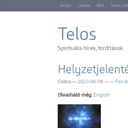
Ugrás
Archív
Címkék
RSS
Telos a T
a
főtartalomra
Telos
Spirituális hírek, fordítások
Helyzetjelent
Cobra
2023-06-08
Forrá
Olvasható még:
English