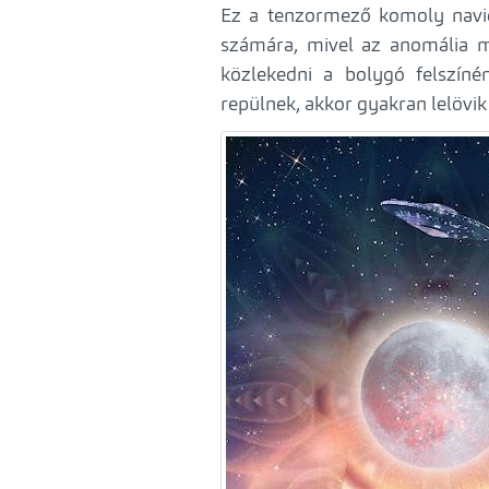
Ez a tenzormező komoly navig
számára, mivel az anomália m
közlekedni a bolygó felszín
repülnek, akkor gyakran lelövik