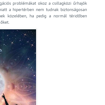
ációs problémákat okoz a csillagközi űrhajók
iatt a hipertérben nem tudnak biztonságosan
ének közelében, ha pedig a normál téridőben
 őket.