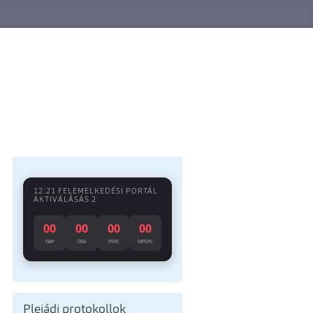
12:21 FELEMELKEDÉSI PORTÁL
AKTIVÁLÁSÁS 2
00
00
00
00
NAP
ÓRA
PERC
MPERC
Plejádi protokollok