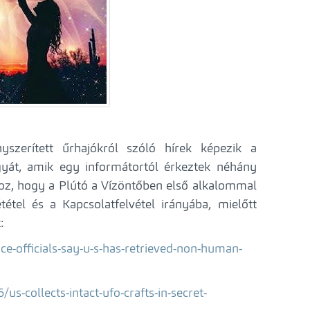
yszerített űrhajókról szóló hírek képezik a
gyát, amik egy informátortól érkeztek néhány
hoz, hogy a Plútó a Vízöntőben első alkalommal
tel és a Kapcsolatfelvétel irányába, mielőtt
:
nce-officials-say-u-s-has-retrieved-non-human-
s-collects-intact-ufo-crafts-in-secret-