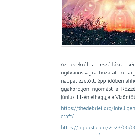
Az ezekről a leszállásra kén
nyilvánosságra hozatal fő tár
nappal ezelőtt, épp időben ah
gyakoroljon nyomást a Közzété
június 11-én elhagyja a Vízöntőt
https://thedebrief.org/intellige
craft/
https://nypost.com/2023/06/06/u