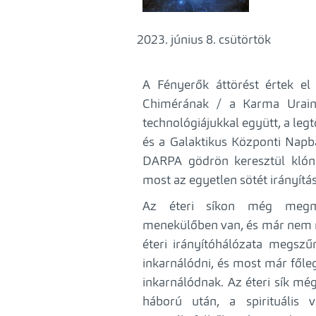
június 8. csütörtök
A Fényerők áttörést értek el 
Chimérának / a Karma Uraina
technológiájukkal együtt, a leg
és a Galaktikus Központi Napb
DARPA gödrön keresztül klónoz
most az egyetlen sötét irányítás a
Az éteri síkon még megmar
menekülőben van, és már nem r
éteri irányítóhálózata megsz
inkarnálódni, és most már főleg
inkarnálódnak. Az éteri sík mé
háború után, a spirituális 