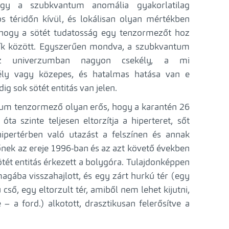
gy a szubkvantum anomália gyakorlatilag
s téridőn kívül, és lokálisan olyan mértékben
 hogy a sötét tudatosság egy tenzormezőt hoz
i sík között. Egyszerűen mondva, a szubkvantum
z univerzumban nagyon csekély, a mi
ély vagy közepes, és hatalmas hatása van e
g sok sötét entitás van jelen.
tum tenzormező olyan erős, hogy a karantén 26
óta szinte teljesen eltorzítja a hiperteret, sőt
ipertérben való utazást a felszínen és annak
nek az ereje 1996-ban és az azt követő években
tét entitás érkezett a bolygóra. Tulajdonképpen
agába visszahajlott, és egy zárt hurkú tér (egy
ő, egy eltorzult tér, amiből nem lehet kijutni,
– a ford.) alkotott, drasztikusan felerősítve a