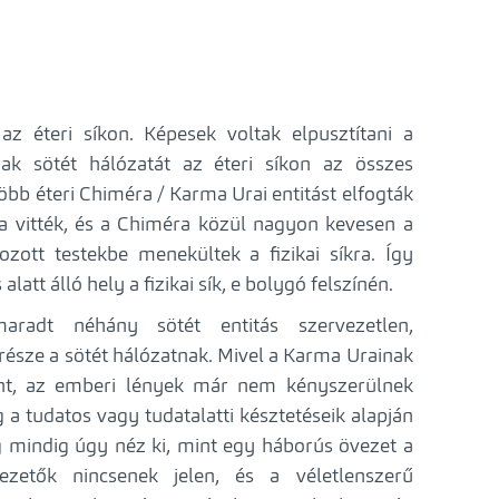
az éteri síkon. Képesek voltak elpusztítani a
k sötét hálózatát az éteri síkon az összes
több éteri Chiméra / Karma Urai entitást elfogták
a vitték, és a Chiméra közül nagyon kevesen a
ott testekbe menekültek a fizikai síkra. Így
latt álló hely a fizikai sík, e bolygó felszínén.
adt néhány sötét entitás szervezetlen,
észe a sötét hálózatnak. Mivel a Karma Urainak
űnt, az emberi lények már nem kényszerülnek
 a tudatos vagy tudatalatti késztetéseik alapján
g mindig úgy néz ki, mint egy háborús övezet a
vezetők nincsenek jelen, és a véletlenszerű