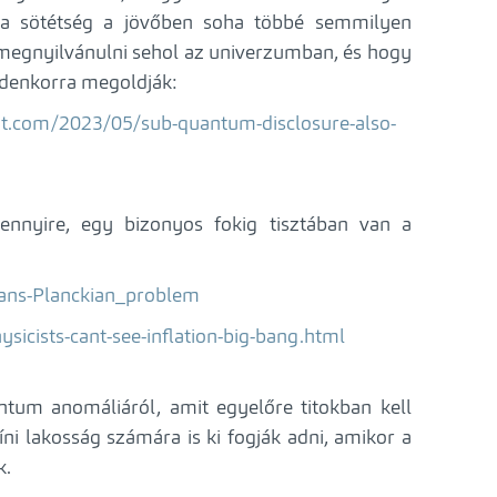
y a sötétség a jövőben soha többé semmilyen
megnyilvánulni sehol az univerzumban, és hogy
ndenkorra megoldják:
pot.com/2023/05/sub-quantum-disclosure-also-
nnyire, egy bizonyos fokig tisztában van a
Trans-Planckian_problem
icists-cant-see-inflation-big-bang.html
tum anomáliáról, amit egyelőre titokban kell
zíni lakosság számára is ki fogják adni, amikor a
k.