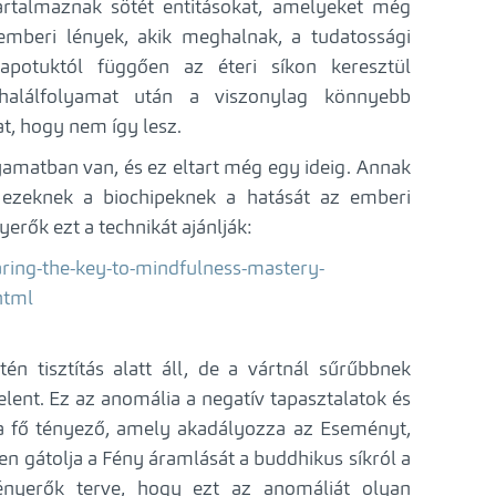
rtalmaznak sötét entitásokat, amelyeket még
emberi lények, akik meghalnak, a tudatossági
lapotuktól függően az éteri síkon keresztül
halálfolyamat után a viszonylag könnyebb
at, hogy nem így lesz.
olyamatban van, és ez eltart még egy ideig. Annak
 ezeknek a biochipeknek a hatását az emberi
erők ezt a technikát ajánlják:
ring-the-key-to-mindfulness-mastery-
html
n tisztítás alatt áll, de a vártnál sűrűbbnek
elent. Ez az anomália a negatív tapasztalatok és
s a fő tényező, amely akadályozza az Eseményt,
 gátolja a Fény áramlását a buddhikus síkról a
Fényerők terve, hogy ezt az anomáliát olyan