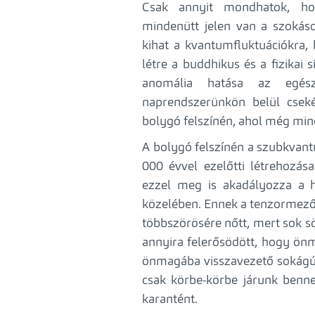
Csak annyit mondhatok, ho
mindenütt jelen van a szokáso
kihat a kvantumfluktuációkra,
létre a buddhikus és a fizika
anomália hatása az egés
naprendszerünkön belül csek
bolygó felszínén, ahol még mindi
A bolygó felszínén a szubkvan
000 évvel ezelőtti létrehozása 
ezzel meg is akadályozza a h
közelében. Ennek a tenzormező
többszörösére nőtt, mert sok sö
annyira felerősödött, hogy önm
önmagába visszavezető sokágú cs
csak körbe-körbe járunk benne 
karantént.