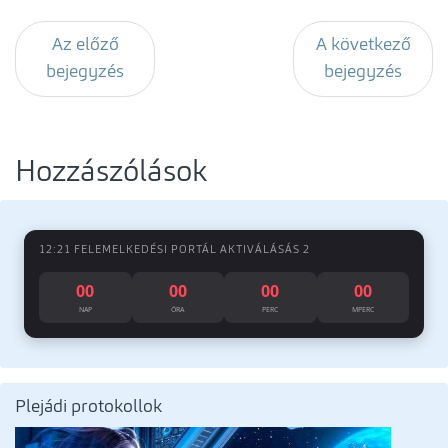
Az előző
A következő
bejegyzés
bejegyzés
Hozzászólások
12:21 FELEMELKEDÉSI PORTÁL AKTIVÁLÁSÁS 2
00
00
00
00
NAP
ÓRA
PERC
MPERC
Plejádi protokollok