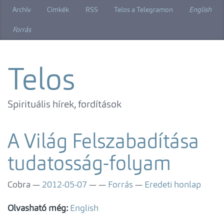
Ugrás
Archív
Címkék
RSS
Telos a Telegramon
English
a
főtartalomra
Forrás
Telos
Spirituális hírek, fordítások
A Világ Felszabadítása
tudatosság-folyam
Cobra
2012-05-07
Forrás
Eredeti honlap
Olvasható még:
English