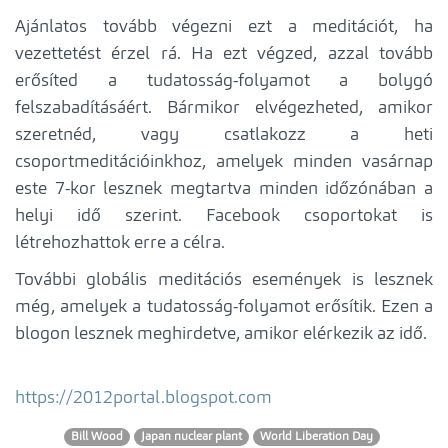
Ajánlatos tovább végezni ezt a meditációt, ha
vezettetést érzel rá. Ha ezt végzed, azzal tovább
erősíted a tudatosság-folyamot a bolygó
felszabadításáért. Bármikor elvégezheted, amikor
szeretnéd, vagy csatlakozz a heti
csoportmeditációinkhoz, amelyek minden vasárnap
este 7-kor lesznek megtartva minden időzónában a
helyi idő szerint. Facebook csoportokat is
létrehozhattok erre a célra.
További globális meditációs események is lesznek
még, amelyek a tudatosság-folyamot erősítik. Ezen a
blogon lesznek meghirdetve, amikor elérkezik az idő.
https://2012portal.blogspot.com
Bill Wood
Japan nuclear plant
World Liberation Day