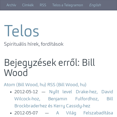
Ugrás
Archív
Címkék
RSS
Telos a Telegramon
English
a
főtartalomra
Telos
Spirituális hírek, fordítások
Bejegyzések erről: Bill
Wood
Atom (Bill Wood, hu)
RSS (Bill Wood, hu)
2012-05-12
Nyílt level Drake-hez, David
Wilcock-hoz, Benjamin Fulfordhoz, Bill
Brockbraderhez és Kerry Cassidy-hez
2012-05-07
A Világ Felszabadítása