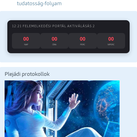
tudatosság-folyam
12:21 FELEMELKEDÉSI PORTÁL AKTIVÁLÁSÁS 2
00
00
00
00
NAP
ÓRA
PERC
MPERC
Plejádi protokollok