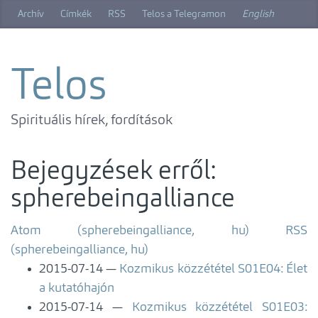
Ugrás
Archív
Címkék
RSS
Telos a Telegramon
English
a
főtartalomra
Telos
Spirituális hírek, fordítások
Bejegyzések erről:
spherebeingalliance
Atom (spherebeingalliance, hu)
RSS
(spherebeingalliance, hu)
2015-07-14
Kozmikus közzététel S01E04: Élet
a kutatóhajón
2015-07-14
Kozmikus közzététel S01E03: