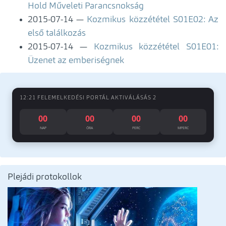
Hold Műveleti Parancsnokság
2015-07-14
Kozmikus közzététel S01E02: Az
első találkozás
2015-07-14
Kozmikus közzététel S01E01:
Üzenet az emberiségnek
12:21 FELEMELKEDÉSI PORTÁL AKTIVÁLÁSÁS 2
00
00
00
00
NAP
ÓRA
PERC
MPERC
Plejádi protokollok