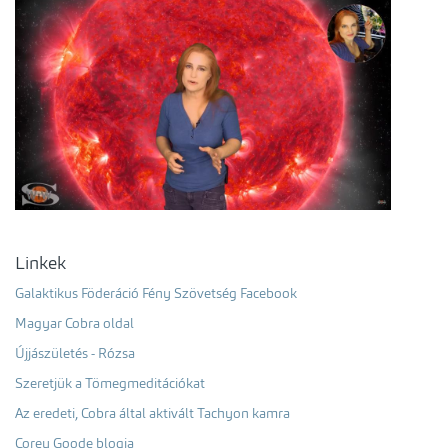
Linkek
Galaktikus Föderáció Fény Szövetség Facebook
Magyar Cobra oldal
Újjászületés - Rózsa
Szeretjük a Tömegmeditációkat
Az eredeti, Cobra által aktivált Tachyon kamra
Corey Goode blogja