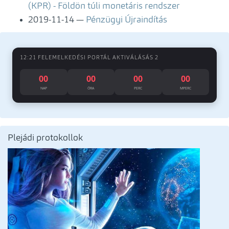
(KPR) - Földön túli monetáris rendszer
2019-11-14
Pénzügyi Újraindítás
12:21 FELEMELKEDÉSI PORTÁL AKTIVÁLÁSÁS 2
00
00
00
00
NAP
ÓRA
PERC
MPERC
Plejádi protokollok