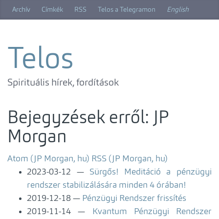
Ugrás
Archív
Címkék
RSS
Telos a Telegramon
English
a
főtartalomra
Telos
Spirituális hírek, fordítások
Bejegyzések erről: JP
Morgan
Atom (JP Morgan, hu)
RSS (JP Morgan, hu)
2023-03-12
Sürgős! Meditáció a pénzügyi
rendszer stabilizálására minden 4 órában!
2019-12-18
Pénzügyi Rendszer frissítés
2019-11-14
Kvantum Pénzügyi Rendszer