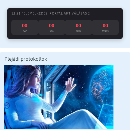
12:21 FELEMELKEDÉSI PORTÁL AKTIVÁLÁSÁS 2
00
00
00
00
NAP
ÓRA
PERC
MPERC
Plejádi protokollok