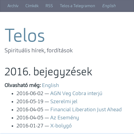
Ugrás
Archív
Címkék
RSS
Telos a Telegramon
English
a
főtartalomra
Telos
Spirituális hírek, fordítások
2016. bejegyzések
Olvasható még:
English
2016-06-02
AGN Veg Cobra interjú
2016-05-19
Szerelmi jel
2016-04-05
Financial Liberation Just Ahead
2016-04-05
Az Esemény
2016-01-27
X-bolygó