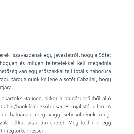
erek" szavazzanak egy javaslatról, hogy a Sötét
hogyan és milyen feltételekkel kell megadnia
etőség van egy erőszakkal teli totális háborúra
vagy tárgyalnunk kellene a sötét Caballal, hogy
tjára.
 akartok? Ha igen, akkor a polgári erőkből álló
Cabal/bankárok zsoldosai és lojalistái ellen. A
okan halnának meg vagy sebesülnének meg.
zak nélkül akar átmenetet. Meg kell írni egy
et megtörténhessen.