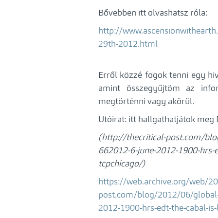
Bővebben itt olvashatsz róla:
http://www.ascensionwithearth
29th-2012.html
Erről közzé fogok tenni egy hi
amint összegyűjtöm az info
megtörténni vagy akörül.
Utóirat: itt hallgathatjátok me
(http://thecritical-post.com/bl
662012-6-june-2012-1900-hrs-ed
tcpchicago/)
https://web.archive.org/web/20
post.com/blog/2012/06/global-
2012-1900-hrs-edt-the-cabal-is