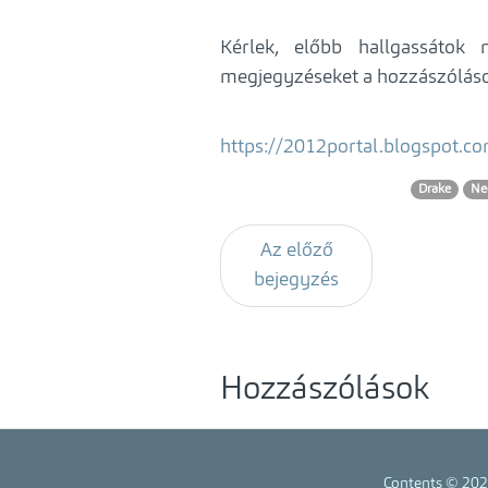
Kérlek, előbb hallgassáto
megjegyzéseket a hozzászólá
https://2012portal.blogspot.c
Drake
Ne
Az előző
bejegyzés
Hozzászólások
Contents © 20