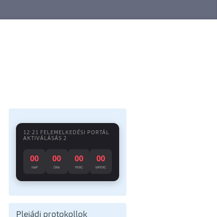
12:21 FELEMELKEDÉSI PORTÁL
AKTIVÁLÁSÁS 2
00
00
00
00
NAP
ÓRA
PERC
MPERC
Plejádi protokollok