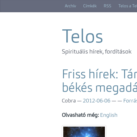
Ugrás
Archív
Címkék
RSS
Telos a T
a
főtartalomra
Telos
Spirituális hírek, fordítások
Friss hírek: T
békés megadá
Cobra
2012-06-06
Forrá
Olvasható még:
English