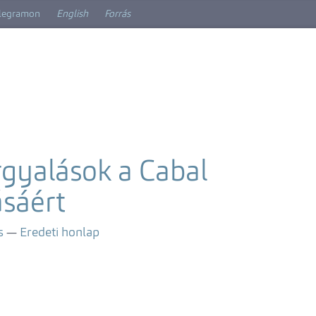
elegramon
English
Forrás
árgyalások a Cabal
sáért
s
Eredeti honlap