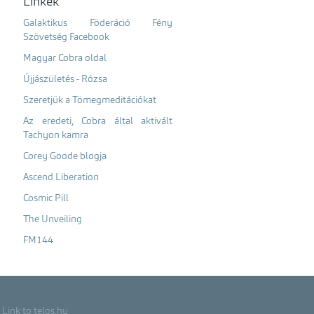
Linkek
Galaktikus Föderáció Fény
Szövetség Facebook
Magyar Cobra oldal
Újjászületés - Rózsa
Szeretjük a Tömegmeditációkat
Az eredeti, Cobra által aktivált
Tachyon kamra
Corey Goode blogja
Ascend Liberation
Cosmic Pill
The Unveiling
FM144
Link to telos.hu