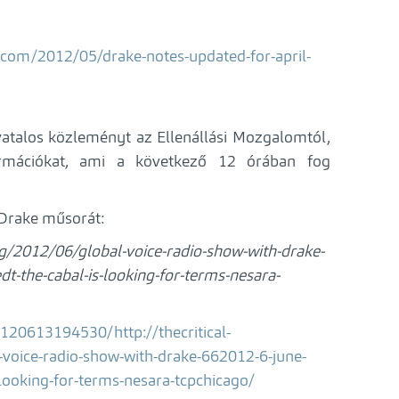
.com/2012/05/drake-notes-updated-for-april-
vatalos közleményt az Ellenállási Mozgalomtól,
rmációkat, ami a következő 12 órában fog
g Drake műsorát:
og/2012/06/global-voice-radio-show-with-drake-
t-the-cabal-is-looking-for-terms-nesara-
120613194530/http://thecritical-
voice-radio-show-with-drake-662012-6-june-
-looking-for-terms-nesara-tcpchicago/