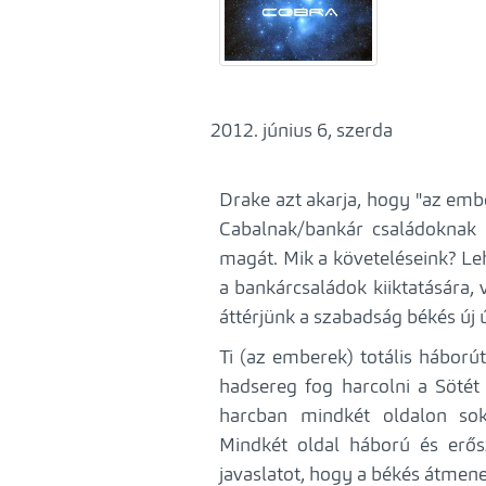
június 6, szerda
Drake azt akarja, hogy "az emb
Cabalnak/bankár családoknak 
magát. Mik a követeléseink? Leh
a bankárcsaládok kiiktatására, 
áttérjünk a szabadság békés új ú
Ti (az emberek) totális háborút
hadsereg fog harcolni a Sötét 
harcban mindkét oldalon s
Mindkét oldal háború és erős
javaslatot, hogy a békés átmen