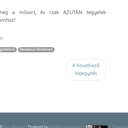
k meg a műsort, és csak AZUTÁN tegyetek
somhoz!
om
gotiations
Resistance Movement
A következő
bejegyzés
26
Agni Akovari
:: Powered by
Nikola
::
Ipresszum
::
::
Telegram 