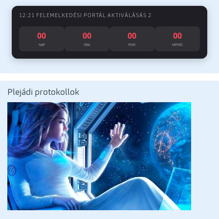
12:21 FELEMELKEDÉSI PORTÁL AKTIVÁLÁSÁS 2
00
00
00
00
NAP
ÓRA
PERC
MPERC
Plejádi protokollok