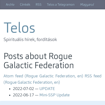
Skip
Archív
Címkék
RSS
Telos a Telegramon
Magyarul
to
main
content
Telos
Spirituális hírek, fordítások
Posts about Rogue
Galactic Federation
Atom feed (Rogue Galactic Federation, en)
RSS feed
(Rogue Galactic Federation, en)
2022-07-02
UPDATE
2022-06-17
Mini-SSP Update