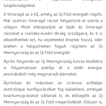
tulajdonságokkal.
A Smaragd az a kő, amely az Új Föld energiáit rögzíti.
Már számos Smaragd rácsot helyeztünk el szerte a
világon. Most kiterjesztjük az Opál- és Smaragd
rácsokat a csendes-óceáni térség országaira, és ti is
elkezdhetitek ezt, ha vezettetést éreztek hozzá. Idén
ezeken a helyszíneken fogjuk rögzíteni az Új
Mennyország és az Új Föld energiáit.
Április folyamán az Új Mennyország kulcsa továbbra
is folyamatosan alakítja át a sötét energia-
anomáliából még megmaradt elemeket.
Áprilisban és májusban az Uránusz erőteljes
asztrológiai konfigurációkat fog kialakítani, amelyek
kvantumugrásokat váltanak ki, és elősegítik az Új
Mennyország és az Új Föld megerősítését. Először is,