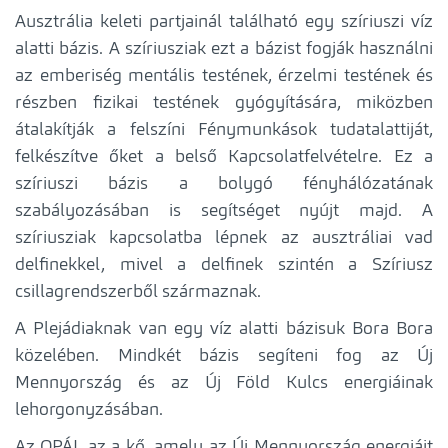
Ausztrália keleti partjainál található egy szíriuszi víz
alatti bázis. A szíriusziak ezt a bázist fogják használni
az emberiség mentális testének, érzelmi testének és
részben fizikai testének gyógyítására, miközben
átalakítják a felszíni Fénymunkások tudatalattiját,
felkészítve őket a belső Kapcsolatfelvételre. Ez a
szíriuszi bázis a bolygó fényhálózatának
szabályozásában is segítséget nyújt majd. A
szíriusziak kapcsolatba lépnek az ausztráliai vad
delfinekkel, mivel a delfinek szintén a Szíriusz
csillagrendszerből származnak.
A Plejádiaknak van egy víz alatti bázisuk Bora Bora
közelében. Mindkét bázis segíteni fog az Új
Mennyország és az Új Föld Kulcs energiáinak
lehorgonyzásában.
Az OPÁL az a kő, amely az Új Mennyország energiáit