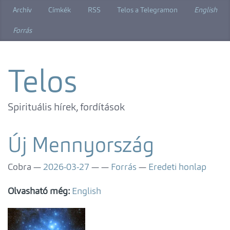
Ugrás
Archív
Címkék
RSS
Telos a Telegramon
English
a
főtartalomra
Forrás
Telos
Spirituális hírek, fordítások
Új Mennyország
Cobra
2026-03-27
Forrás
Eredeti honlap
Olvasható még:
English