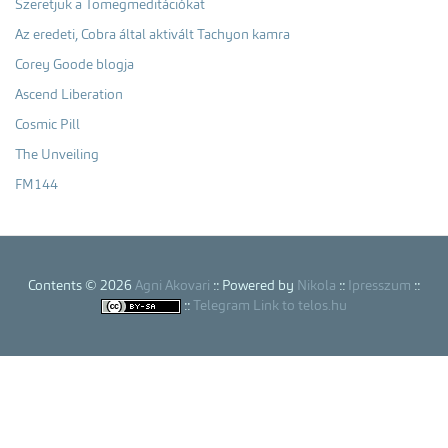
Szeretjük a Tömegmeditációkat
Az eredeti, Cobra által aktivált Tachyon kamra
Corey Goode blogja
Ascend Liberation
Cosmic Pill
The Unveiling
FM144
Contents © 2026
Agni Akovari
:: Powered by
Nikola
::
Ipresszum
::
::
Telegram Link to telos.hu