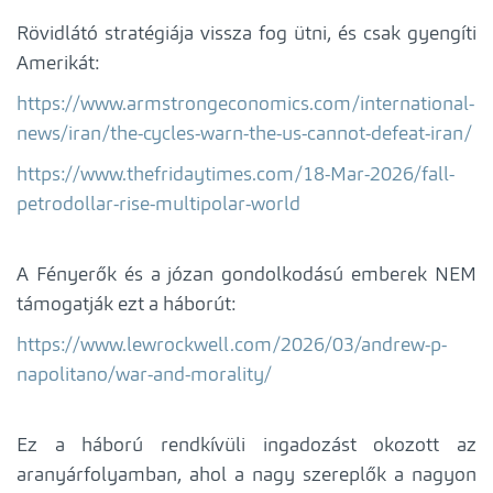
Rövidlátó stratégiája vissza fog ütni, és csak gyengíti
Amerikát:
https://www.armstrongeconomics.com/international-
news/iran/the-cycles-warn-the-us-cannot-defeat-iran/
https://www.thefridaytimes.com/18-Mar-2026/fall-
petrodollar-rise-multipolar-world
A Fényerők és a józan gondolkodású emberek NEM
támogatják ezt a háborút:
https://www.lewrockwell.com/2026/03/andrew-p-
napolitano/war-and-morality/
Ez a háború rendkívüli ingadozást okozott az
aranyárfolyamban, ahol a nagy szereplők a nagyon