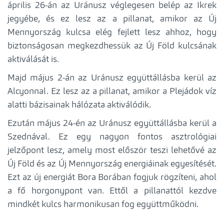
április 26-án az Uránusz véglegesen belép az Ikrek
jegyébe, és ez lesz az a pillanat, amikor az Új
Mennyország kulcsa elég fejlett lesz ahhoz, hogy
biztonságosan megkezdhessük az Új Föld kulcsának
aktiválását is.
Majd május 2-án az Uránusz együttállásba kerül az
Alcyonnal. Ez lesz az a pillanat, amikor a Plejádok víz
alatti bázisainak hálózata aktiválódik.
Ezután május 24-én az Uránusz együttállásba kerül a
Szednával. Ez egy nagyon fontos asztrológiai
jelzőpont lesz, amely most először teszi lehetővé az
Új Föld és az Új Mennyország energiáinak egyesítését.
Ezt az új energiát Bora Borában fogjuk rögzíteni, ahol
a fő horgonypont van. Ettől a pillanattól kezdve
mindkét kulcs harmonikusan fog együttműködni.