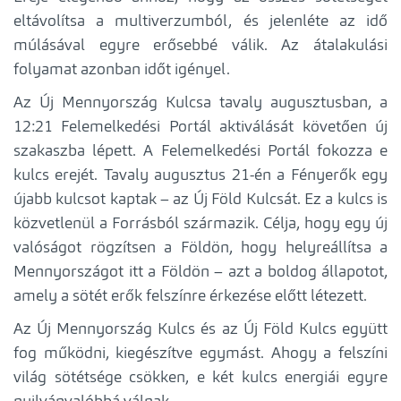
eltávolítsa a multiverzumból, és jelenléte az idő
múlásával egyre erősebbé válik. Az átalakulási
folyamat azonban időt igényel.
Az Új Mennyország Kulcsa tavaly augusztusban, a
12:21 Felemelkedési Portál aktiválását követően új
szakaszba lépett. A Felemelkedési Portál fokozza e
kulcs erejét. Tavaly augusztus 21-én a Fényerők egy
újabb kulcsot kaptak – az Új Föld Kulcsát. Ez a kulcs is
közvetlenül a Forrásból származik. Célja, hogy egy új
valóságot rögzítsen a Földön, hogy helyreállítsa a
Mennyországot itt a Földön – azt a boldog állapotot,
amely a sötét erők felszínre érkezése előtt létezett.
Az Új Mennyország Kulcs és az Új Föld Kulcs együtt
fog működni, kiegészítve egymást. Ahogy a felszíni
világ sötétsége csökken, e két kulcs energiái egyre