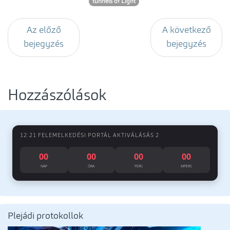
tunnels of Light
Az előző
A következő
bejegyzés
bejegyzés
Hozzászólások
12:21 FELEMELKEDÉSI PORTÁL AKTIVÁLÁSÁS 2
00
00
00
00
NAP
ÓRA
PERC
MPERC
Plejádi protokollok