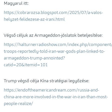
Magyarul itt:
https://cobrarozsa.blogspot.com/2025/07/a-valos-
helyzet-felidezese-az-irani.html
Végső céljuk az Armageddon-jóslatok beteljesítése:
https://halturnerradioshow.com/index.php/component/c
troops-reportedly-told-iran-war-gods-plan-linked-to-
armageddon-trump-annointed?
catid=20&Itemid=101
Trump végső célja Kína stratégiai legyőzése:
https://endoftheamericandream.com/russia-and-
china-are-more-involved-in-the-war-in-iran-than-most-
people-realize/