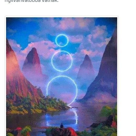
nyilvánvalóbbá válnak.