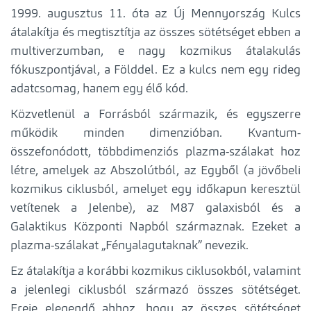
1999. augusztus 11. óta az Új Mennyország Kulcs
átalakítja és megtisztítja az összes sötétséget ebben a
multiverzumban, e nagy kozmikus átalakulás
fókuszpontjával, a Földdel. Ez a kulcs nem egy rideg
adatcsomag, hanem egy élő kód.
Közvetlenül a Forrásból származik, és egyszerre
működik minden dimenzióban. Kvantum-
összefonódott, többdimenziós plazma-szálakat hoz
létre, amelyek az Abszolútból, az Egyből (a jövőbeli
kozmikus ciklusból, amelyet egy időkapun keresztül
vetítenek a Jelenbe), az M87 galaxisból és a
Galaktikus Központi Napból származnak. Ezeket a
plazma-szálakat „Fényalagutaknak” nevezik.
Ez átalakítja a korábbi kozmikus ciklusokból, valamint
a jelenlegi ciklusból származó összes sötétséget.
Ereje elegendő ahhoz, hogy az összes sötétséget