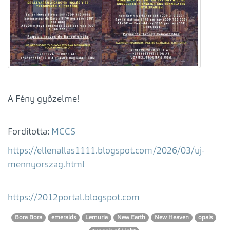
A Fény győzelme!
Fordította:
MCCS
https://ellenallas1111.blogspot.com/2026/03/uj-
mennyorszag.html
https://2012portal.blogspot.com
Bora Bora
emeralds
Lemuria
New Earth
New Heaven
opals