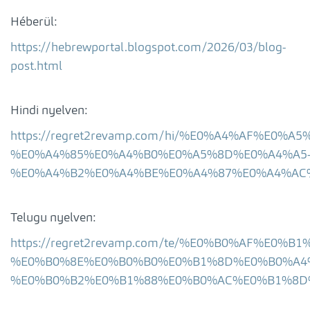
Héberül:
https://hebrewportal.blogspot.com/2026/03/blog-
post.html
Hindi nyelven:
https://regret2revamp.com/hi/%E0%A4%AF%
%E0%A4%85%E0%A4%B0%E0%A5%8D%E0%A4%A5
%E0%A4%B2%E0%A4%BE%E0%A4%87%E0%A4%AC
Telugu nyelven:
https://regret2revamp.com/te/%E0%B0%AF%
%E0%B0%8E%E0%B0%B0%E0%B1%8D%E0%B0%A4
%E0%B0%B2%E0%B1%88%E0%B0%AC%E0%B1%8D