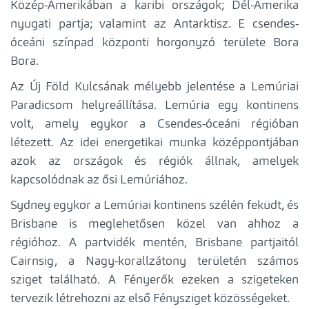
Közép-Amerikában a karibi országok; Dél-Amerika
nyugati partja; valamint az Antarktisz. E csendes-
óceáni színpad központi horgonyzó területe Bora
Bora.
Az Új Föld Kulcsának mélyebb jelentése a Lemúriai
Paradicsom helyreállítása. Lemúria egy kontinens
volt, amely egykor a Csendes-óceáni régióban
létezett. Az idei energetikai munka középpontjában
azok az országok és régiók állnak, amelyek
kapcsolódnak az ősi Lemúriához.
Sydney egykor a Lemúriai kontinens szélén feküdt, és
Brisbane is meglehetősen közel van ahhoz a
régióhoz. A partvidék mentén, Brisbane partjaitól
Cairnsig, a Nagy-korallzátony területén számos
sziget található. A Fényerők ezeken a szigeteken
tervezik létrehozni az első Fénysziget közösségeket.