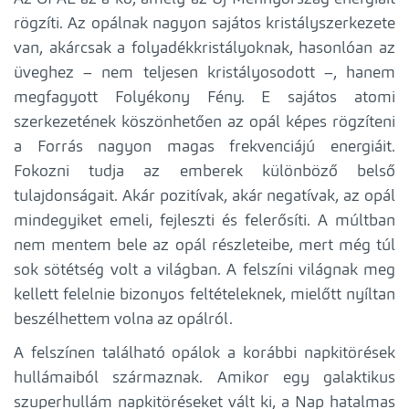
rögzíti. Az opálnak nagyon sajátos kristályszerkezete
van, akárcsak a folyadékkristályoknak, hasonlóan az
üveghez – nem teljesen kristályosodott –, hanem
megfagyott Folyékony Fény. E sajátos atomi
szerkezetének köszönhetően az opál képes rögzíteni
a Forrás nagyon magas frekvenciájú energiáit.
Fokozni tudja az emberek különböző belső
tulajdonságait. Akár pozitívak, akár negatívak, az opál
mindegyiket emeli, fejleszti és felerősíti. A múltban
nem mentem bele az opál részleteibe, mert még túl
sok sötétség volt a világban. A felszíni világnak meg
kellett felelnie bizonyos feltételeknek, mielőtt nyíltan
beszélhettem volna az opálról.
A felszínen található opálok a korábbi napkitörések
hullámaiból származnak. Amikor egy galaktikus
szuperhullám napkitöréseket vált ki, a Nap hatalmas