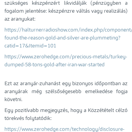
szükséges készpénzért likvidálják (pénzügyben a
fogalom jelentése: készpénzre váltás vagy realizálás)
az aranyukat:
https://halturnerradioshow.com/index.php/component/c
found-the-reason-gold-and-silver-are-plummeting?
catid=17&Itemid=101
https://www.zerohedge.com/precious-metals/turkey-
dumped-58-tons-gold-after-iran-war-started
Ezt az aranyár-zuhanást egy bizonyos időpontban az
aranyárak még szélsőségesebb emelkedése fogja
követni.
Egy pozitívabb megjegyzés, hogy a Közzétételt célzó
törekvés folytatódik:
https://www.zerohedge.com/technology/disclosure-