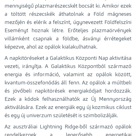
mennyiségű plazmarészecskét bocsát ki. Amikor ezek
a töltött részecskék áthatolnak a Föld mágneses
mezőjén és elérik a felszínt, úgynevezett Földfelszíni
Eseményt hoznak létre. Erőteljes plazmaörvények
villámként csapnak a földbe, ásványi érrétegeket
képezve, ahol az opálok kialakulhatnak.
A napkitöréseket a Galaktikus Központi Nap aktivitása
vezeti, irányítja. A Galaktikus Központból származó
energia és információ, valamint az opálok között,
kvantum-összefonódás áll fenn. Az opálok a múltbeli
és jövőbeli napkitörések energiakódjait hordozzák.
Ezek a kódok felhasználhatók az Új Mennyország
aktiválására. Ezek az energiák egy új kozmikus ciklust
és egy új univerzum születését is szimbolizálják.
Az ausztráliai Lightning Ridge-ből származó opálok
rendelkeznek a legerősebb energetikai