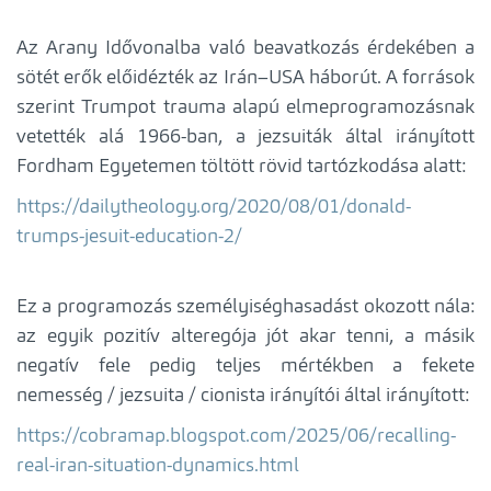
Az Arany Idővonalba való beavatkozás érdekében a
sötét erők előidézték az Irán–USA háborút. A források
szerint Trumpot trauma alapú elmeprogramozásnak
vetették alá 1966-ban, a jezsuiták által irányított
Fordham Egyetemen töltött rövid tartózkodása alatt:
https://dailytheology.org/2020/08/01/donald-
trumps-jesuit-education-2/
Ez a programozás személyiséghasadást okozott nála:
az egyik pozitív alteregója jót akar tenni, a másik
negatív fele pedig teljes mértékben a fekete
nemesség / jezsuita / cionista irányítói által irányított:
https://cobramap.blogspot.com/2025/06/recalling-
real-iran-situation-dynamics.html