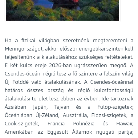
Ha a fizikai világban szeretnénk megteremteni a
Mennyországot, akkor először energetikai szinten kell
teljesítenünk a kialakulásához szükséges feltételeket.
E két kulcs ereje 2026-ban ugrásszerűen megnő. A
Csendes-óceáni régió lesz a fő színtere a felszíni világ
Új Földdé való átalakulásának. A Csendes-óceánnal
határos összes ország és régió kulcsfontosságú
átalakulási terület lesz ebben az évben. Ide tartoznak
Ázsiában Japán, Tajvan és a Fülöp-szigetek;
Óceániában Új-Zéland, Ausztrália, Fidzsi-szigetek, a
Cook-szigetek, Francia Polinézia és Hawaii;
Amerikában az Egyesült Államok nyugati partja;