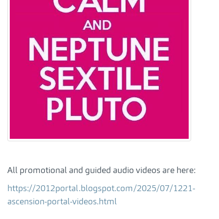
All promotional and guided audio videos are here:
https://2012portal.blogspot.com/2025/07/1221-
ascension-portal-videos.html