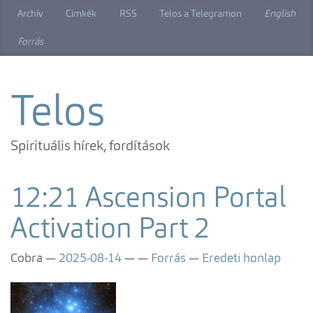
Ugrás
Archív
Címkék
RSS
Telos a Telegramon
English
a
főtartalomra
Forrás
Telos
Spirituális hírek, fordítások
12:21 Ascension Portal
Activation Part 2
Cobra
2025-08-14
Forrás
Eredeti honlap