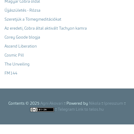
Magyar Cobra oldal
Újjászületés - Rózsa
Szeretjük a Tömegmeditációkat
Az eredeti, Cobra által aktivált Tachyon kamra
Corey Goode blogja
Ascend Liberation
Cosmic Pill
The Unveiling
FM144
Contents © 2025
Agni Akovari
:: Powered by
Nikola
::
Ipresszum
::
::
Telegram Link to telos.hu