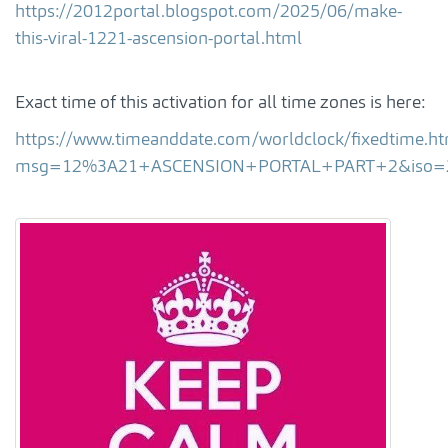
https://2012portal.blogspot.com/2025/06/make-
this-viral-1221-ascension-portal.html
Exact time of this activation for all time zones is here:
https://www.timeanddate.com/worldclock/fixedtime.ht
msg=12%3A21+ASCENSION+PORTAL+PART+2&iso=