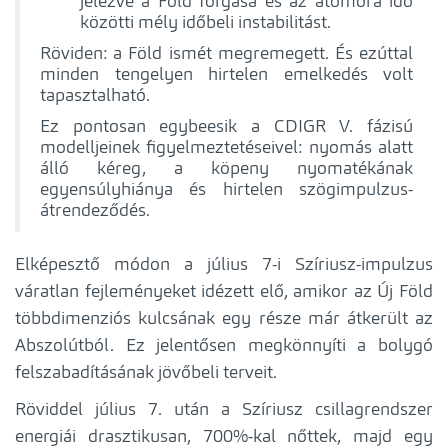
jelezve a Föld forgása és az atomóra idő
közötti mély időbeli instabilitást.
Röviden: a Föld ismét megremegett. És ezúttal
minden tengelyen hirtelen emelkedés volt
tapasztalható.
Ez pontosan egybeesik a CDIGR V. fázisú
modelljeinek figyelmeztetéseivel: nyomás alatt
álló kéreg, a köpeny nyomatékának
egyensúlyhiánya és hirtelen szögimpulzus-
átrendeződés.
Elképesztő módon a július 7-i Szíriusz-impulzus
váratlan fejleményeket idézett elő, amikor az Új Föld
többdimenziós kulcsának egy része már átkerült az
Abszolútból. Ez jelentősen megkönnyíti a bolygó
felszabadításának jövőbeli terveit.
Röviddel július 7. után a Szíriusz csillagrendszer
energiái drasztikusan, 700%-kal nőttek, majd egy