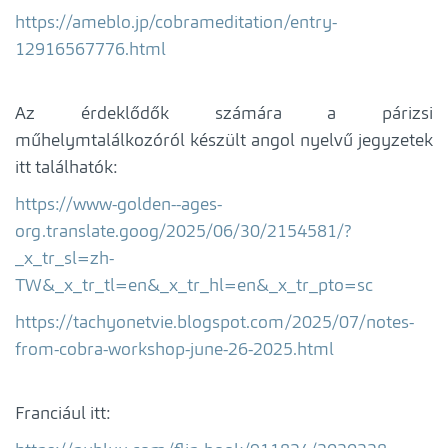
https://ameblo.jp/cobrameditation/entry-
12916567776.html
Az érdeklődők számára a párizsi
műhelymtalálkozóról készült angol nyelvű jegyzetek
itt találhatók:
https://www-golden--ages-
org.translate.goog/2025/06/30/2154581/?
_x_tr_sl=zh-
TW&_x_tr_tl=en&_x_tr_hl=en&_x_tr_pto=sc
https://tachyonetvie.blogspot.com/2025/07/notes-
from-cobra-workshop-june-26-2025.html
Franciául itt: