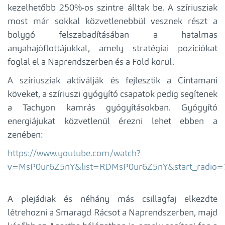
kezelhetőbb 250%-os szintre álltak be. A szíriusziak
most már sokkal közvetlenebbül vesznek részt a
bolygó felszabadításában a hatalmas
anyahajóflottájukkal, amely stratégiai pozíciókat
foglal el a Naprendszerben és a Föld körül.
A szíriusziak aktiválják és fejlesztik a Cintamani
köveket, a szíriuszi gyógyító csapatok pedig segítenek
a Tachyon kamrás gyógyításokban. Gyógyító
energiájukat közvetlenül érezni lehet ebben a
zenében:
https://www.youtube.com/watch?
v=MsP0ur6Z5nY&list=RDMsP0ur6Z5nY&start_radio=
A plejádiak és néhány más csillagfaj elkezdte
létrehozni a Smaragd Rácsot a Naprendszerben, majd