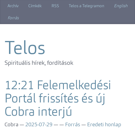
Ugrás
Archív
Címkék
RSS
Telos a Telegramon
English
a
főtartalomra
Forrás
Telos
Spirituális hírek, fordítások
12:21 Felemelkedési
Portál frissítés és új
Cobra interjú
Cobra
2025-07-29
Forrás
Eredeti honlap