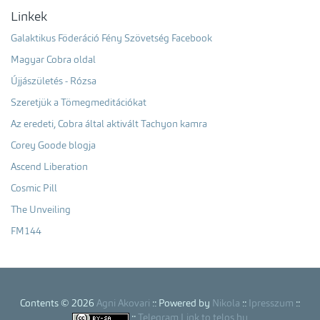
Linkek
Galaktikus Föderáció Fény Szövetség Facebook
Magyar Cobra oldal
Újjászületés - Rózsa
Szeretjük a Tömegmeditációkat
Az eredeti, Cobra által aktivált Tachyon kamra
Corey Goode blogja
Ascend Liberation
Cosmic Pill
The Unveiling
FM144
Contents © 2026
Agni Akovari
:: Powered by
Nikola
::
Ipresszum
::
::
Telegram Link to telos.hu