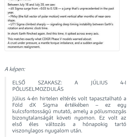
A képen:
ELSŐ SZAKASZ: A JÚLIUS 4-I
PÓLUSELMOZDULÁS
Július 4-én hirtelen eltérés volt tapasztalható a
Föld dX Sigma értékében – ez egy
kulcsfontosságú mutató, amely a pólusmozgás
bizonytalanságát követi nyomon. Ez volt az
első éles változás a hónapokig tartó
viszonylagos nyugalom után.