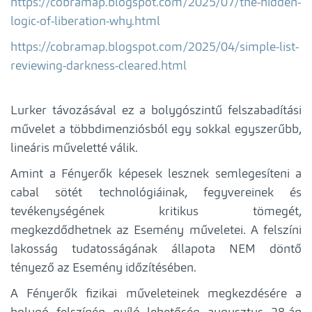
https://cobramap.blogspot.com/2025/07/the-hidden-
logic-of-liberation-why.html
https://cobramap.blogspot.com/2025/04/simple-list-
reviewing-darkness-cleared.html
Lurker távozásával ez a bolygószintű felszabadítási
művelet a többdimenziósból egy sokkal egyszerűbb,
lineáris műveletté válik.
Amint a Fényerők képesek lesznek semlegesíteni a
cabal sötét technológiáinak, fegyvereinek és
tevékenységének kritikus tömegét,
megkezdődhetnek az Esemény műveletei. A felszíni
lakosság tudatosságának állapota NEM döntő
tényező az Esemény időzítésében.
A Fényerők fizikai műveleteinek megkezdésére a