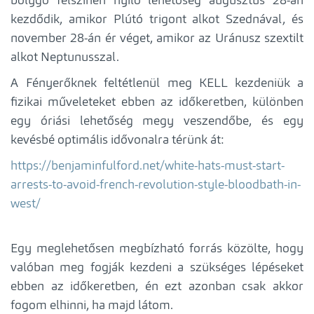
bolygó felszínén nyíló lehetőség augusztus 28-án
kezdődik, amikor Plútó trigont alkot Szednával, és
november 28-án ér véget, amikor az Uránusz szextilt
alkot Neptunusszal.
A Fényerőknek feltétlenül meg KELL kezdeniük a
fizikai műveleteket ebben az időkeretben, különben
egy óriási lehetőség megy veszendőbe, és egy
kevésbé optimális idővonalra térünk át:
https://benjaminfulford.net/white-hats-must-start-
arrests-to-avoid-french-revolution-style-bloodbath-in-
west/
Egy meglehetősen megbízható forrás közölte, hogy
valóban meg fogják kezdeni a szükséges lépéseket
ebben az időkeretben, én ezt azonban csak akkor
fogom elhinni, ha majd látom.