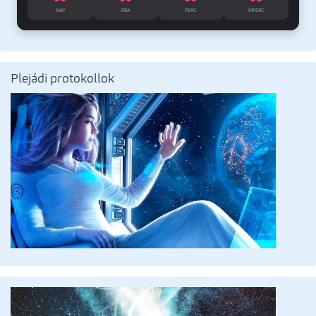
NAP
ÓRA
PERC
MPERC
Plejádi protokollok