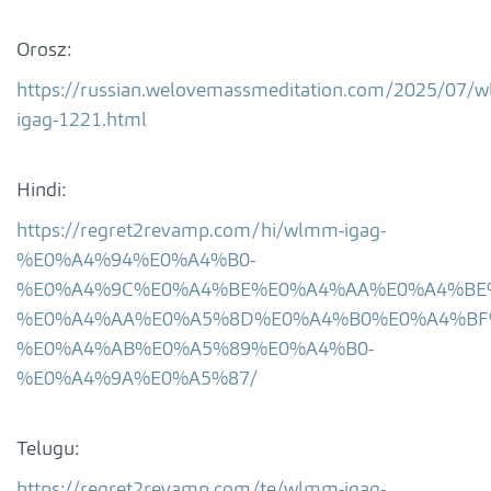
Orosz:
https://russian.welovemassmeditation.com/2025/07/
igag-1221.html
Hindi:
https://regret2revamp.com/hi/wlmm-igag-
%E0%A4%94%E0%A4%B0-
%E0%A4%9C%E0%A4%BE%E0%A4%AA%E0%A4%BE
%E0%A4%AA%E0%A5%8D%E0%A4%B0%E0%A4%BF
%E0%A4%AB%E0%A5%89%E0%A4%B0-
%E0%A4%9A%E0%A5%87/
Telugu:
https://regret2revamp.com/te/wlmm-igag-