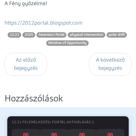
A Fény győzelme!
https://2012portal.blogspot.com
12:21
2025
Ascension Portal
physical intervention
polar shift
Window of Opportunity
Az előző
A következő
bejegyzés
bejegyzés
Hozzászólások
12:21 FELEMELKEDÉSI PORTÁL AKTIVÁLÁSÁS 2
00
00
00
00