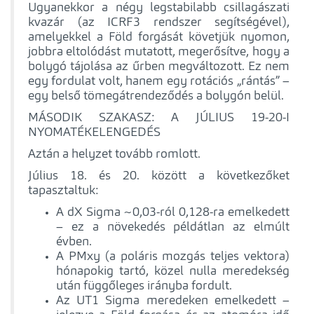
Ugyanekkor a négy legstabilabb csillagászati
kvazár (az ICRF3 rendszer segítségével),
amelyekkel a Föld forgását követjük nyomon,
jobbra eltolódást mutatott, megerősítve, hogy a
bolygó tájolása az űrben megváltozott. Ez nem
egy fordulat volt, hanem egy rotációs „rántás” –
egy belső tömegátrendeződés a bolygón belül.
MÁSODIK SZAKASZ: A JÚLIUS 19-20-I
NYOMATÉKELENGEDÉS
Aztán a helyzet tovább romlott.
Július 18. és 20. között a következőket
tapasztaltuk:
A dX Sigma ~0,03-ról 0,128-ra emelkedett
– ez a növekedés példátlan az elmúlt
évben.
A PMxy (a poláris mozgás teljes vektora)
hónapokig tartó, közel nulla meredekség
után függőleges irányba fordult.
Az UT1 Sigma meredeken emelkedett –