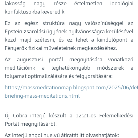
lakosság nagy része értelmetlen ideológiai
konfliktusokba keveredik.
Ez az egész struktúra nagy valószínűséggel az
Epstein zsarolási ügyének nyilvánosságra kerülésével
kezd majd szétesni, és ez lehet a kiindulópont a
Fényerők fizikai műveleteinek megkezdéséhez.
Az augusztusi portál megnyitására vonatkozó
meditációink a leghatékonyabb módszerek a
folyamat optimalizálására és felgyorsítására:
https://massmeditationmap.blogspot.com/2025/06/defi
briefing-mass-meditations.html
Új Cobra interjú készült a 12:21-es Felemelkedési
Portál megnyitásáról.
Az interjú angol nyelvű átiratát itt olvashatjátok: