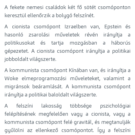
A fekete nemesi családok két fő sötét csomóponton
keresztül ellenőrzik a bolygó felszínét.
A cionista csomópont Izraelben van, Epstein és
hasonló zsarolási műveletek révén irányítja a
politikusokat és tartja mozgásban a háborús
gépezetet. A cionista csomópont irányítja a politikai
jobboldalt világszerte.
A kommunista csomópont Kínában van, és irányítja a
Woke elmeprogramozási műveleteket, valamint a
migránsok beáramlását. A kommunista csomópont
irányítja a politikai baloldalt világszerte.
A felszíni lakosság többsége pszichológiai
felépítésének megfelelően vagy a cionista, vagy a
kommunista csomópont felé gravitál, és megtanulják
gyűlölni az ellenkező csomópontot. Így a felszíni