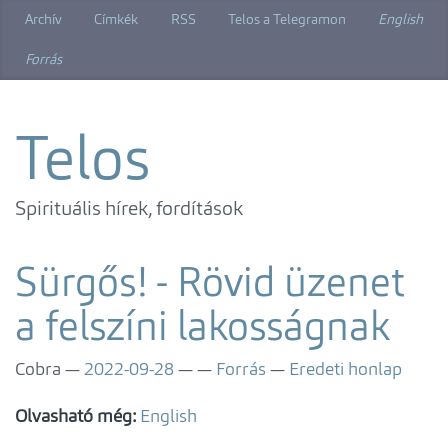
Ugrás
Archív
Címkék
RSS
Telos a Telegramon
English
a
főtartalomra
Forrás
Telos
Spirituális hírek, fordítások
Sürgős! - Rövid üzenet
a felszíni lakosságnak
Cobra
2022-09-28
Forrás
Eredeti honlap
Olvasható még:
English