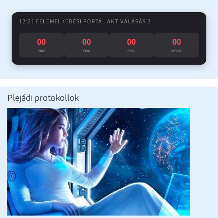
12:21 FELEMELKEDÉSI PORTÁL AKTIVÁLÁSÁS 2
00
00
00
00
NAP
ÓRA
PERC
MPERC
Plejádi protokollok