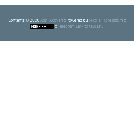
Contents © 2026
Agni Akovari
:: Powered by
Nikola
::
Ipresszum
::
::
Telegram Link to telos.hu