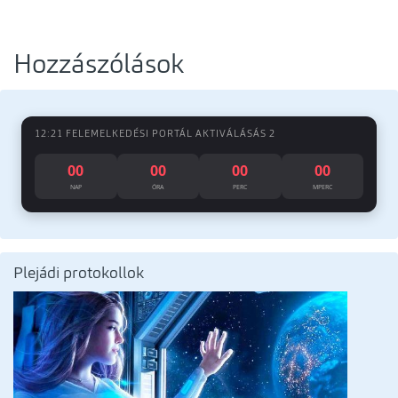
Hozzászólások
12:21 FELEMELKEDÉSI PORTÁL AKTIVÁLÁSÁS 2
00
00
00
00
NAP
ÓRA
PERC
MPERC
Plejádi protokollok