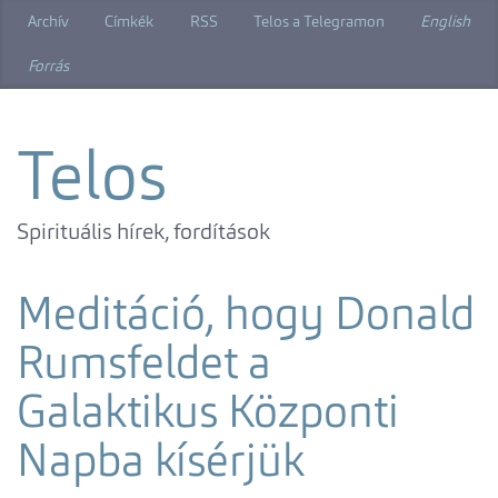
Ugrás
Archív
Címkék
RSS
Telos a Telegramon
English
a
főtartalomra
Forrás
Telos
Spirituális hírek, fordítások
Meditáció, hogy Donald
Rumsfeldet a
Galaktikus Központi
Napba kísérjük