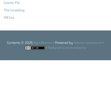
Cosmic Pill
The Unveiling
FM144
Contents © 2026
Agni Akovari
:: Powered by
Nikola
::
Ipresszum
::
::
Telegram Link to telos.hu