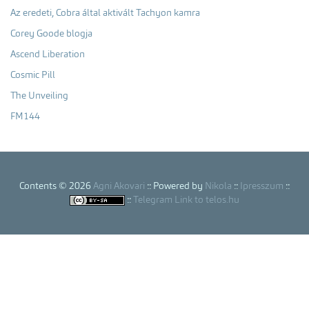
Az eredeti, Cobra által aktivált Tachyon kamra
Corey Goode blogja
Ascend Liberation
Cosmic Pill
The Unveiling
FM144
Contents © 2026
Agni Akovari
:: Powered by
Nikola
::
Ipresszum
::
::
Telegram Link to telos.hu