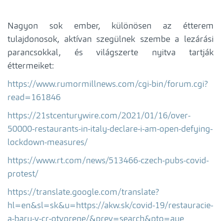
Nagyon sok ember, különösen az étterem
tulajdonosok, aktívan szegülnek szembe a lezárási
parancsokkal, és világszerte nyitva tartják
éttermeiket:
https://www.rumormillnews.com/cgi-bin/forum.cgi?
read=161846
https://21stcenturywire.com/2021/01/16/over-
50000-restaurants-in-italy-declare-i-am-open-defying-
lockdown-measures/
https://www.rt.com/news/513466-czech-pubs-covid-
protest/
https://translate.google.com/translate?
hl=en&sl=sk&u=https://akw.sk/covid-19/restauracie-
a-bary-v-cr-otvorene/&prev=search&pto=aue