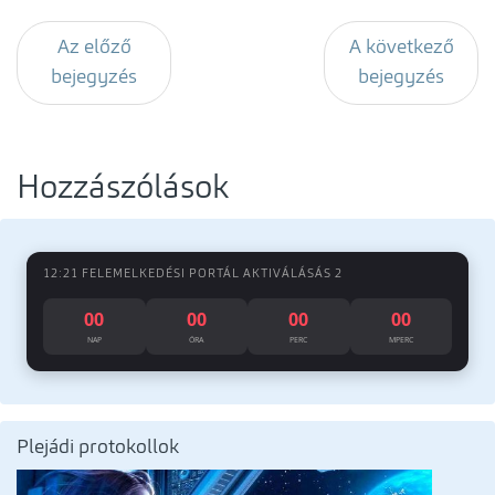
Az előző
A következő
bejegyzés
bejegyzés
Hozzászólások
12:21 FELEMELKEDÉSI PORTÁL AKTIVÁLÁSÁS 2
00
00
00
00
NAP
ÓRA
PERC
MPERC
Plejádi protokollok