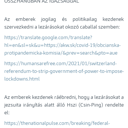
ÖSSZHANGBAN AZ IGAZSÁGGAL
Az emberek jogilag és politikailag kezdenek
szervezkedni a lezárásokat okozó caballal szemben:
https://translate.google.com/translate?
hl=en&sl=sk&u=https://akw.sk/covid-19/obcianska-
protipandemicka-komisia/&prev=search&pto=aue
https://humansarefree.com/2021/01/switzerland-
referendum-to-strip-government-of-power-to-impose-
lockdowns.html
Az emberek kezdenek ráébredni, hogy a lezárásokat a
jezsuita irányítás alatt álló Hszi (Csin-Ping) rendelte
el:
https://thenationalpulse.com/breaking/federal-