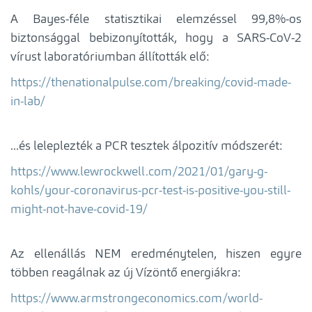
A Bayes-féle statisztikai elemzéssel 99,8%-os
biztonsággal bebizonyították, hogy a SARS-CoV-2
vírust laboratóriumban állították elő:
https://thenationalpulse.com/breaking/covid-made-
in-lab/
...és leleplezték a PCR tesztek álpozitív módszerét:
https://www.lewrockwell.com/2021/01/gary-g-
kohls/your-coronavirus-pcr-test-is-positive-you-still-
might-not-have-covid-19/
Az ellenállás NEM eredménytelen, hiszen egyre
többen reagálnak az új Vízöntő energiákra:
https://www.armstrongeconomics.com/world-