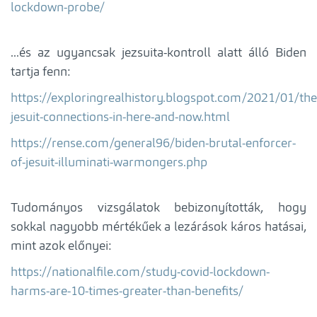
lockdown-probe/
...és az ugyancsak jezsuita-kontroll alatt álló Biden
tartja fenn:
https://exploringrealhistory.blogspot.com/2021/01/the
jesuit-connections-in-here-and-now.html
https://rense.com/general96/biden-brutal-enforcer-
of-jesuit-illuminati-warmongers.php
Tudományos vizsgálatok bebizonyították, hogy
sokkal nagyobb mértékűek a lezárások káros hatásai,
mint azok előnyei:
https://nationalfile.com/study-covid-lockdown-
harms-are-10-times-greater-than-benefits/