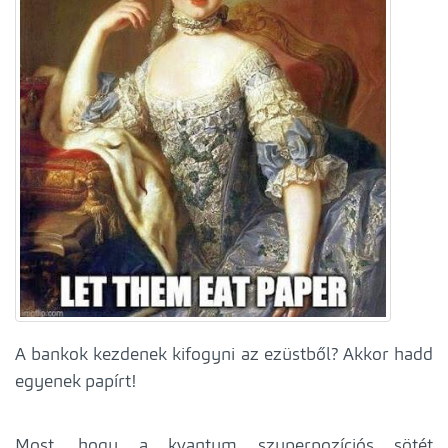
A bankok kezdenek kifogyni az ezüstből? Akkor hadd
egyenek papírt!
Most, hogy a kvantum szuperpozíciós sötét