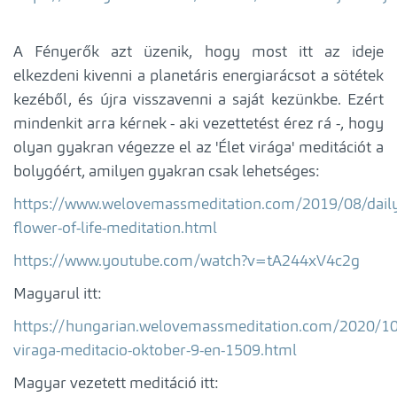
A Fényerők azt üzenik, hogy most itt az ideje
elkezdeni kivenni a planetáris energiarácsot a sötétek
kezéből, és újra visszavenni a saját kezünkbe. Ezért
mindenkit arra kérnek - aki vezettetést érez rá -, hogy
olyan gyakran végezze el az 'Élet virága' meditációt a
bolygóért, amilyen gyakran csak lehetséges:
https://www.welovemassmeditation.com/2019/08/dail
flower-of-life-meditation.html
https://www.youtube.com/watch?v=tA244xV4c2g
Magyarul itt:
https://hungarian.welovemassmeditation.com/2020/10/
viraga-meditacio-oktober-9-en-1509.html
Magyar vezetett meditáció itt: