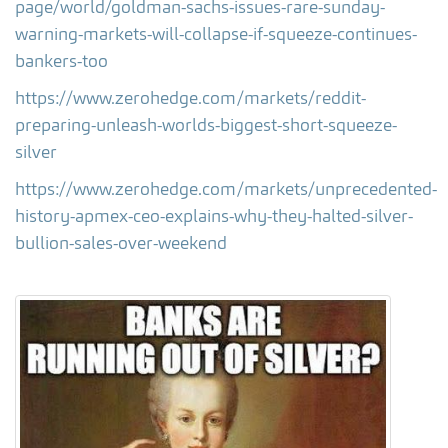
page/world/goldman-sachs-issues-rare-sunday-
warning-markets-will-collapse-if-squeeze-continues-
bankers-too
https://www.zerohedge.com/markets/reddit-
preparing-unleash-worlds-biggest-short-squeeze-
silver
https://www.zerohedge.com/markets/unprecedented-
history-apmex-ceo-explains-why-they-halted-silver-
bullion-sales-over-weekend