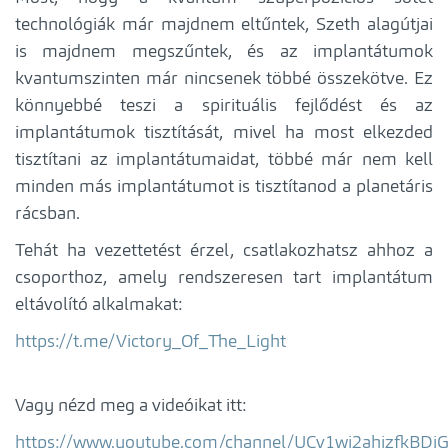
technológiák már majdnem eltűntek, Szeth alagútjai
is majdnem megszűntek, és az implantátumok
kvantumszinten már nincsenek többé összekötve. Ez
könnyebbé teszi a spirituális fejlődést és az
implantátumok tisztítását, mivel ha most elkezded
tisztítani az implantátumaidat, többé már nem kell
minden más implantátumot is tisztítanod a planetáris
rácsban.
Tehát ha vezettetést érzel, csatlakozhatsz ahhoz a
csoporthoz, amely rendszeresen tart implantátum
eltávolító alkalmakat:
https://t.me/Victory_Of_The_Light
Vagy nézd meg a videóikat itt:
https://www.youtube.com/channel/UCv1wi2ahjzfkBD