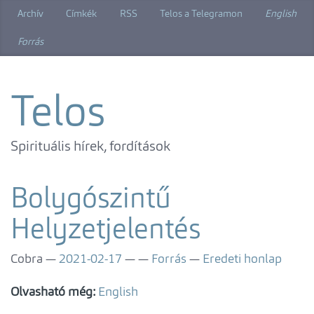
Ugrás
Archív
Címkék
RSS
Telos a Telegramon
English
a
főtartalomra
Forrás
Telos
Spirituális hírek, fordítások
Bolygószintű
Helyzetjelentés
Cobra
2021-02-17
Forrás
Eredeti honlap
Olvasható még:
English