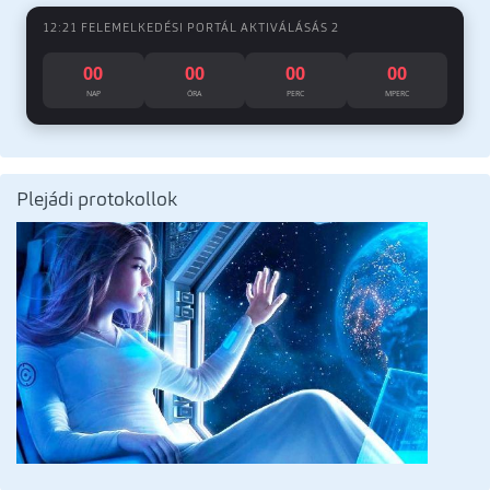
12:21 FELEMELKEDÉSI PORTÁL AKTIVÁLÁSÁS 2
00
00
00
00
NAP
ÓRA
PERC
MPERC
Plejádi protokollok