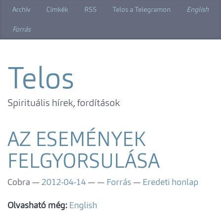
Ugrás
Archív
Címkék
RSS
Telos a Telegramon
English
a
főtartalomra
Forrás
Telos
Spirituális hírek, fordítások
AZ ESEMÉNYEK
FELGYORSULÁSA
Cobra
2012-04-14
Forrás
Eredeti honlap
Olvasható még:
English