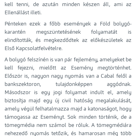
kell tenni, de azután minden készen áll, ami az
Ellenállást illeti.
Pénteken ezek a főbb események a Föld bolygó-
karantén megszüntetésének folyamatát is
elindították, és megkezdődtek az előkészületek az
Első Kapcsolatfelvételre.
A bolygó felszínén is van pár fejlemény, amelyeket be
kell fejezni, mielőtt az Esemény megtörténhet.
Először is, nagyon nagy nyomás van a Cabal felől a
bankszektoron, tulajdonképpen aggódnak.
Másodszor is egy jogi folyamat indult el, amely
biztosítja majd egy új civil hatóság megalakulását,
amely végül felhatalmazza majd a katonaságot, hogy
támogassa az Eseményt. Sok minden történik, de a
tömegmédia nem számol be róluk. A tömegmédiára
nehezedő nyomás tetőzik, és hamarosan még több