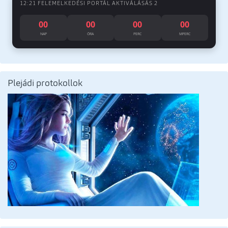
12:21 FELEMELKEDÉSI PORTÁL AKTIVÁLÁSÁS 2
00
00
00
00
NAP
ÓRA
PERC
MPERC
Plejádi protokollok