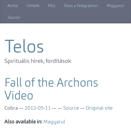
Skip
Archív
Címkék
RSS
Telos a Telegramon
Magyarul
to
main
Source
content
Telos
Spirituális hírek, fordítások
Fall of the Archons
Video
Cobra
2012-05-11
Source
Original site
Also available in:
Magyarul