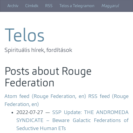
Skip
Archív
Címkék
RSS
Telos a Telegramon
Magyarul
to
main
content
Telos
Spirituális hírek, fordítások
Posts about Rouge
Federation
Atom feed (Rouge Federation, en)
RSS feed (Rouge
Federation, en)
2022-07-27
SSP Update: THE ANDROMEDA
SYNDICATE – Beware Galactic Federations of
Seductive Human ETs