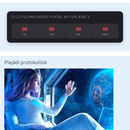
12:21 FELEMELKEDÉSI PORTÁL AKTIVÁLÁSÁS 2
00
00
00
00
NAP
ÓRA
PERC
MPERC
Plejádi protokollok