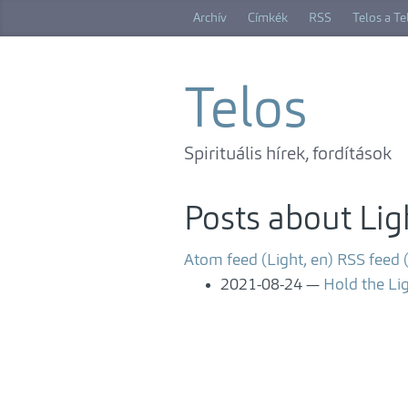
Skip
Archív
Címkék
RSS
Telos a T
to
main
content
Telos
Spirituális hírek, fordítások
Posts about Lig
Atom feed (Light, en)
RSS feed (
2021-08-24
Hold the Li