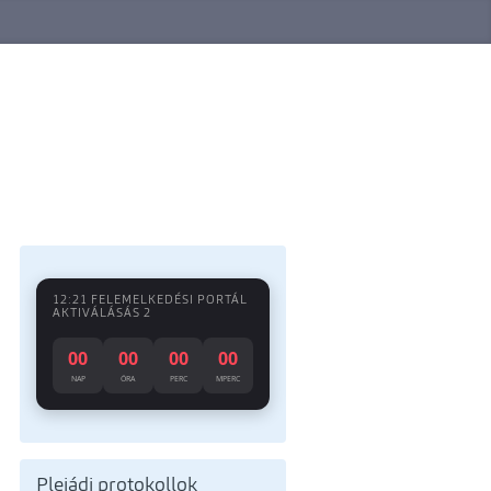
12:21 FELEMELKEDÉSI PORTÁL
AKTIVÁLÁSÁS 2
00
00
00
00
NAP
ÓRA
PERC
MPERC
Plejádi protokollok