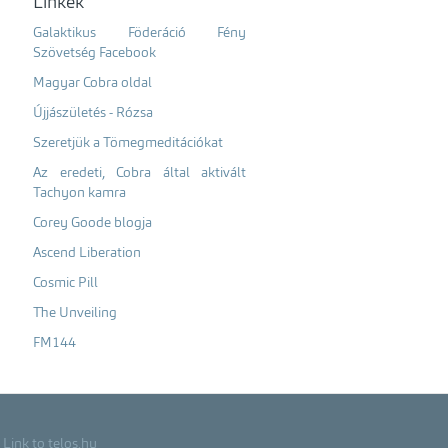
Linkek
Galaktikus Föderáció Fény
Szövetség Facebook
Magyar Cobra oldal
Újjászületés - Rózsa
Szeretjük a Tömegmeditációkat
Az eredeti, Cobra által aktivált
Tachyon kamra
Corey Goode blogja
Ascend Liberation
Cosmic Pill
The Unveiling
FM144
Link to telos.hu