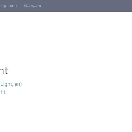
elegramon
Magyarul
ht
Light, en)
ght