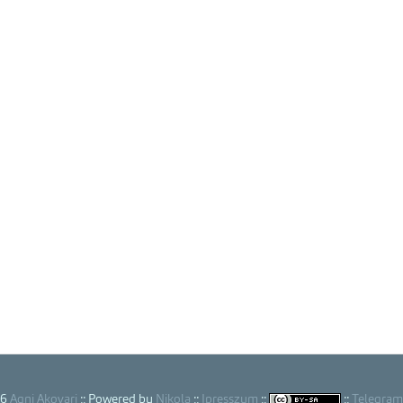
26
Agni Akovari
:: Powered by
Nikola
::
Ipresszum
::
::
Telegram 