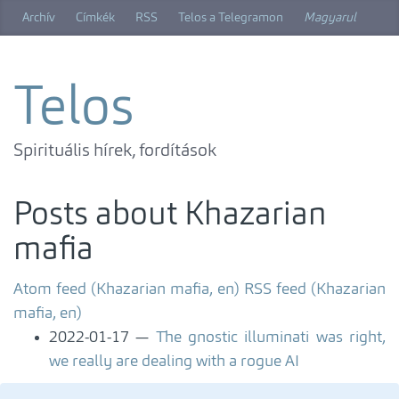
Skip
Archív
Címkék
RSS
Telos a Telegramon
Magyarul
to
main
content
Telos
Spirituális hírek, fordítások
Posts about Khazarian
mafia
Atom feed (Khazarian mafia, en)
RSS feed (Khazarian
mafia, en)
2022-01-17
The gnostic illuminati was right,
we really are dealing with a rogue AI