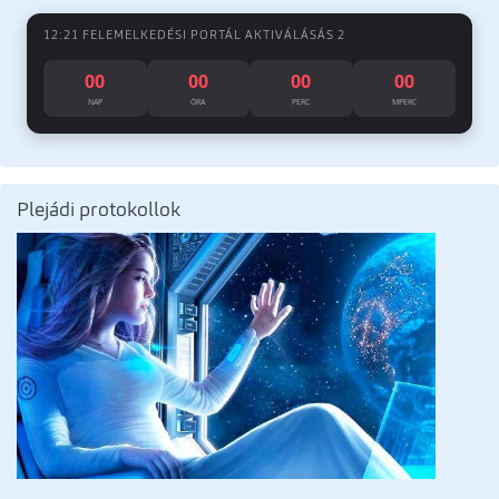
12:21 FELEMELKEDÉSI PORTÁL AKTIVÁLÁSÁS 2
00
00
00
00
NAP
ÓRA
PERC
MPERC
Plejádi protokollok