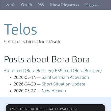
Skip
Archív
Címkék
RSS
Telos a Telegramon
Magyarul
to
main
content
Telos
Spirituális hírek, fordítások
Posts about Bora Bora
Atom feed (Bora Bora, en)
RSS feed (Bora Bora, en)
2026-05-14
Saint Germain Activation
2026-04-20
Short Situation Update
2026-03-27
New Heaven
12:21 FELEMELKEDÉSI PORTÁL AKTIVÁLÁSÁS 2