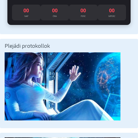
00
00
00
00
NAP
ÓRA
PERC
MPERC
Plejádi protokollok