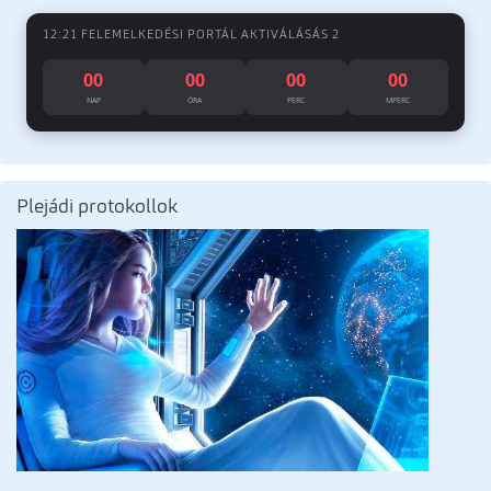
12:21 FELEMELKEDÉSI PORTÁL AKTIVÁLÁSÁS 2
00
00
00
00
NAP
ÓRA
PERC
MPERC
Plejádi protokollok