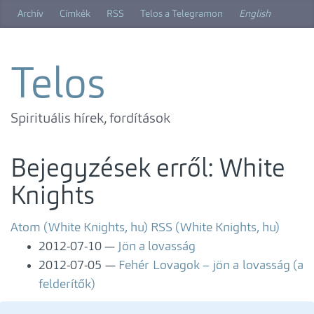
Ugrás
Archív
Címkék
RSS
Telos a Telegramon
English
a
főtartalomra
Telos
Spirituális hírek, fordítások
Bejegyzések erről: White
Knights
Atom (White Knights, hu)
RSS (White Knights, hu)
2012-07-10
Jön a lovasság
2012-07-05
Fehér Lovagok – jön a lovasság (a
felderítők)