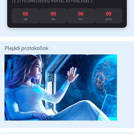
12:21 FELEMELKEDÉSI PORTÁL AKTIVÁLÁSÁS 2
00
00
00
00
NAP
ÓRA
PERC
MPERC
Plejádi protokollok