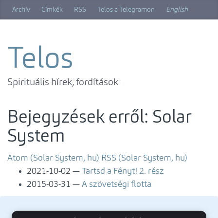
Ugrás
Archív
Címkék
RSS
Telos a Telegramon
English
a
főtartalomra
Telos
Spirituális hírek, fordítások
Bejegyzések erről: Solar
System
Atom (Solar System, hu)
RSS (Solar System, hu)
2021-10-02
Tartsd a Fényt! 2. rész
2015-03-31
A szövetségi flotta