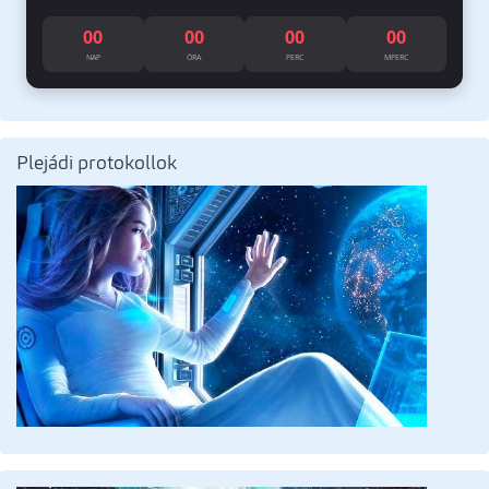
00
00
00
00
NAP
ÓRA
PERC
MPERC
Plejádi protokollok