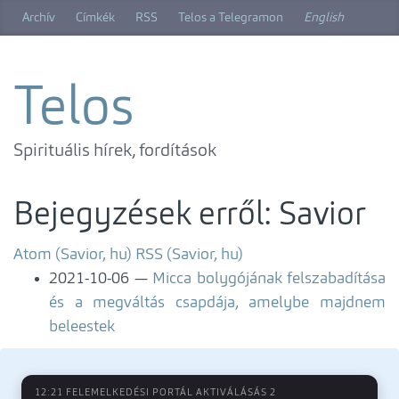
Ugrás
Archív
Címkék
RSS
Telos a Telegramon
English
a
főtartalomra
Telos
Spirituális hírek, fordítások
Bejegyzések erről: Savior
Atom (Savior, hu)
RSS (Savior, hu)
2021-10-06
Micca bolygójának felszabadítása
és a megváltás csapdája, amelybe majdnem
beleestek
12:21 FELEMELKEDÉSI PORTÁL AKTIVÁLÁSÁS 2