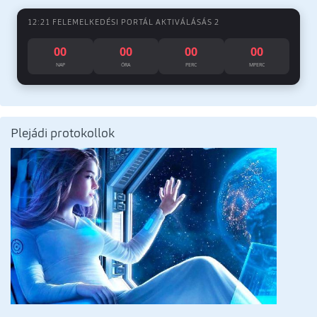
12:21 FELEMELKEDÉSI PORTÁL AKTIVÁLÁSÁS 2
00
00
00
00
NAP
ÓRA
PERC
MPERC
Plejádi protokollok