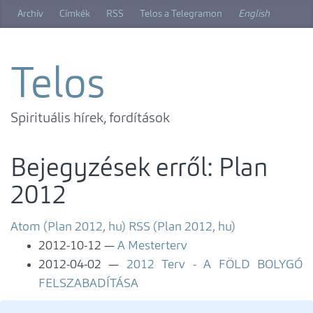
Ugrás
Archív
Címkék
RSS
Telos a Telegramon
English
a
főtartalomra
Telos
Spirituális hírek, fordítások
Bejegyzések erről: Plan
2012
Atom (Plan 2012, hu)
RSS (Plan 2012, hu)
2012-10-12
A Mesterterv
2012-04-02
2012 Terv - A FÖLD BOLYGÓ
FELSZABADÍTÁSA