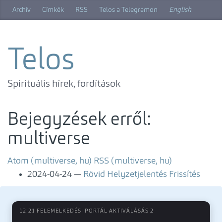
Ugrás
Archív
Címkék
RSS
Telos a Telegramon
English
a
főtartalomra
Telos
Spirituális hírek, fordítások
Bejegyzések erről:
multiverse
Atom (multiverse, hu)
RSS (multiverse, hu)
2024-04-24
Rövid Helyzetjelentés Frissítés
12:21 FELEMELKEDÉSI PORTÁL AKTIVÁLÁSÁS 2