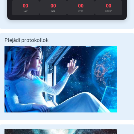
00
00
00
00
NAP
ÓRA
PERC
MPERC
Plejádi protokollok