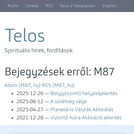
Ugrás
Archív
Címkék
RSS
Telos a Telegramon
English
a
főtartalomra
Telos
Spirituális hírek, fordítások
Bejegyzések erről: M87
Atom (M87, hu)
RSS (M87, hu)
2025-12-26
Bolygószintű helyzetjelentés
2025-06-12
A sötétség vége
2025-04-27
Planetáris Vészák Aktiválás
2021-12-28
Vízöntő Kora Aktiváció jelentés