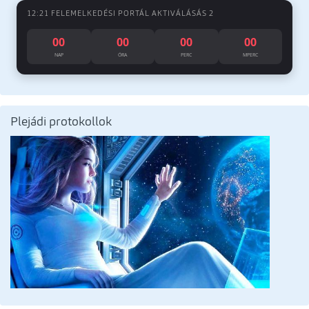
12:21 FELEMELKEDÉSI PORTÁL AKTIVÁLÁSÁS 2
00
00
00
00
NAP
ÓRA
PERC
MPERC
Plejádi protokollok