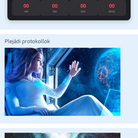
00
00
00
00
NAP
ÓRA
PERC
MPERC
Plejádi protokollok