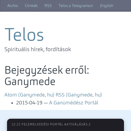
Ugrás
Archív
Címkék
RSS
Telos a Telegramon
English
a
főtartalomra
Telos
Spirituális hírek, fordítások
Bejegyzések erről:
Ganymede
Atom (Ganymede, hu)
RSS (Ganymede, hu)
2015-04-19
A Ganümédész Portál
12:21 FELEMELKEDÉSI PORTÁL AKTIVÁLÁSÁS 2