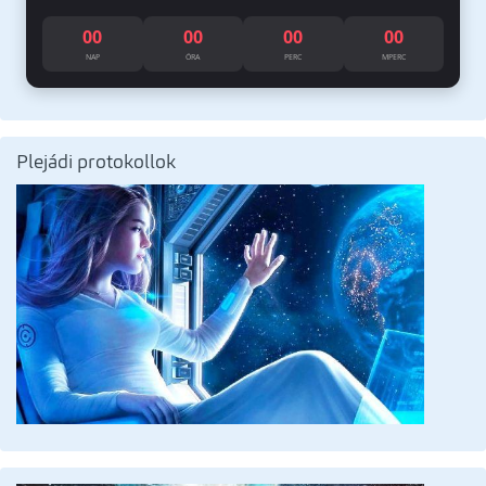
00
00
00
00
NAP
ÓRA
PERC
MPERC
Plejádi protokollok