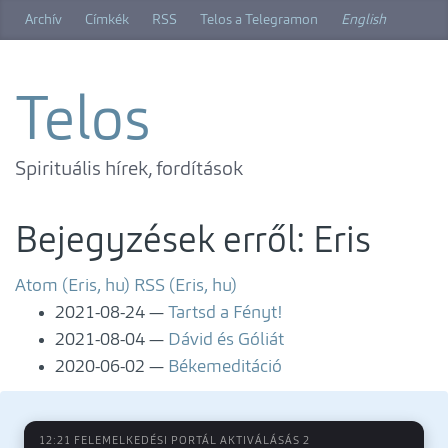
Ugrás
Archív
Címkék
RSS
Telos a Telegramon
English
a
főtartalomra
Telos
Spirituális hírek, fordítások
Bejegyzések erről: Eris
Atom (Eris, hu)
RSS (Eris, hu)
2021-08-24
Tartsd a Fényt!
2021-08-04
Dávid és Góliát
2020-06-02
Békemeditáció
12:21 FELEMELKEDÉSI PORTÁL AKTIVÁLÁSÁS 2