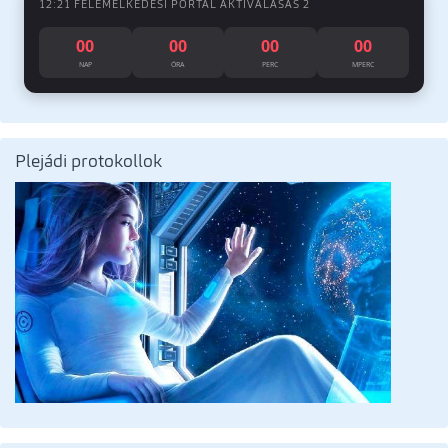
12:21 FELEMELKEDÉSI PORTÁL AKTIVÁLÁSÁS 2
00
00
00
00
NAP
ÓRA
PERC
MPERC
Plejádi protokollok