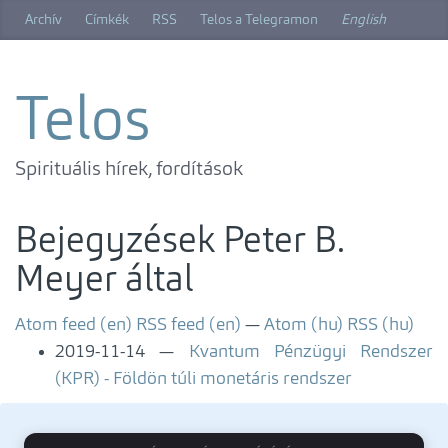
Ugrás
Archív
Címkék
RSS
Telos a Telegramon
English
a
főtartalomra
Telos
Spirituális hírek, fordítások
Bejegyzések Peter B.
Meyer által
Atom feed (en)
RSS feed (en)
Atom (hu)
RSS (hu)
2019-11-14
Kvantum Pénzügyi Rendszer
(KPR) - Földön túli monetáris rendszer