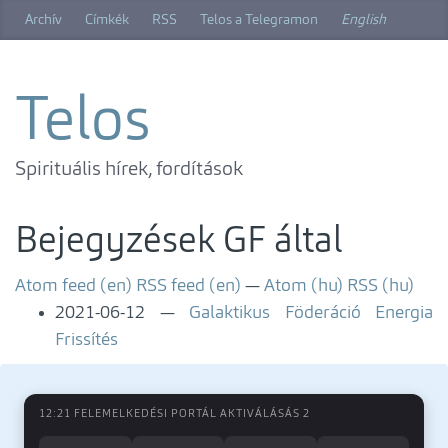
Ugrás
Archív
Címkék
RSS
Telos a Telegramon
English
a
főtartalomra
Telos
Spirituális hírek, fordítások
Bejegyzések GF által
Atom feed (en)
RSS feed (en)
Atom (hu)
RSS (hu)
2021-06-12
Galaktikus Föderáció Energia
Frissítés
12:21 FELEMELKEDÉSI PORTÁL AKTIVÁLÁSÁS 2