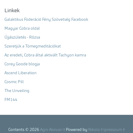
Linkek
Galaktikus Föderáció Fény Szövetség Facebook
Magyar Cobra oldal
Újjászületés - Rózsa
Szeretjük a Tömegmeditációkat
Az eredeti, Cobra által aktivált Tachyon kamra
Corey Goode blogja
Ascend Liberation
Cosmic Pill
The Unveiling
FM144
Contents © 2026
Agni Akovari
:: Powered by
Nikola
::
Ipresszum
::