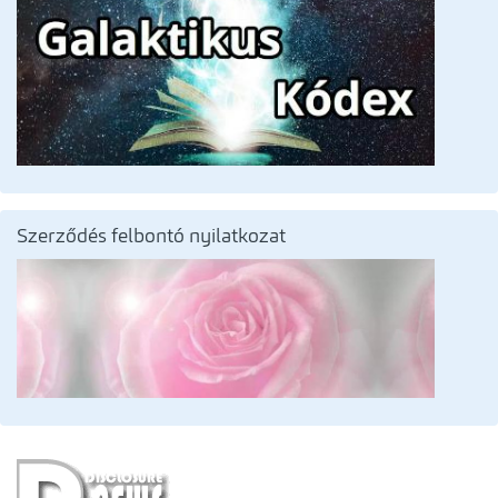
Szerződés felbontó nyilatkozat