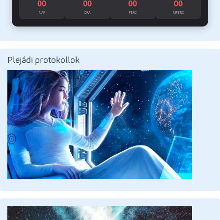
00
00
00
00
NAP
ÓRA
PERC
MPERC
Plejádi protokollok