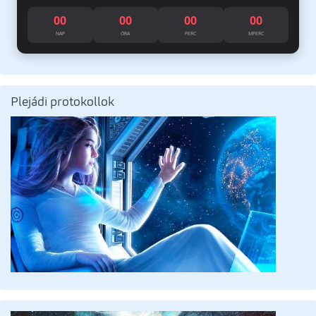
00
00
00
00
NAP
ÓRA
PERC
MPERC
Plejádi protokollok