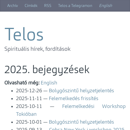
Ugrás
Archív
Címkék
RSS
Telos a Telegramon
English
a
főtartalomra
Telos
Spirituális hírek, fordítások
2025. bejegyzések
Olvasható még:
English
2025-12-26
Bolygószintű helyzetjelentés
2025-11-11
Felemelkedés frissítés
2025-10-11
Felemelkedési Workshop
Tokióban
2025-10-01
Bolygószintű helyzetjelentés