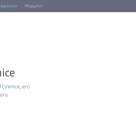
elegramon
Magyarul
nice
 (Venice, en)
toro