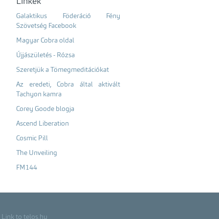
Linkek
Galaktikus Föderáció Fény
Szövetség Facebook
Magyar Cobra oldal
Újjászületés - Rózsa
Szeretjük a Tömegmeditációkat
Az eredeti, Cobra által aktivált
Tachyon kamra
Corey Goode blogja
Ascend Liberation
Cosmic Pill
The Unveiling
FM144
Link to telos.hu