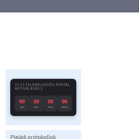
12:21 FELEMELKEDÉSI PORTÁL
AKTIVÁLÁSÁS 2
00
00
00
00
NAP
ÓRA
PERC
MPERC
Plejádi protokollok