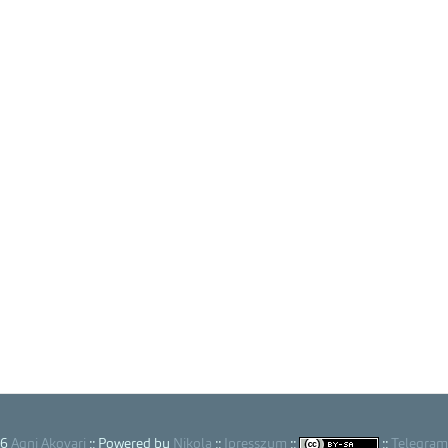
26
Agni Akovari
:: Powered by
Nikola
::
Ipresszum
::
::
Telegram 