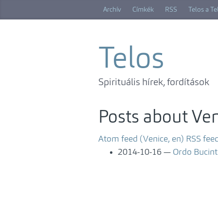
Skip
Archív
Címkék
RSS
Telos a T
to
main
content
Telos
Spirituális hírek, fordítások
Posts about Ve
Atom feed (Venice, en)
RSS feed
2014-10-16
Ordo Bucin