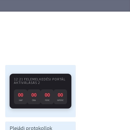
12:21 FELEMELKEDÉSI PORTÁL
AKTIVÁLÁSÁS 2
00
00
00
00
NAP
ÓRA
PERC
MPERC
Plejádi protokollok