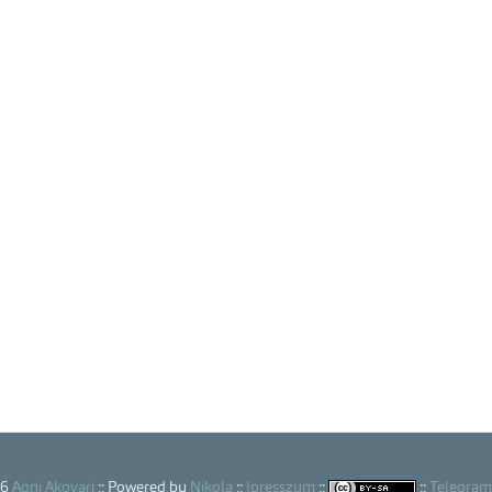
26
Agni Akovari
:: Powered by
Nikola
::
Ipresszum
::
::
Telegram 