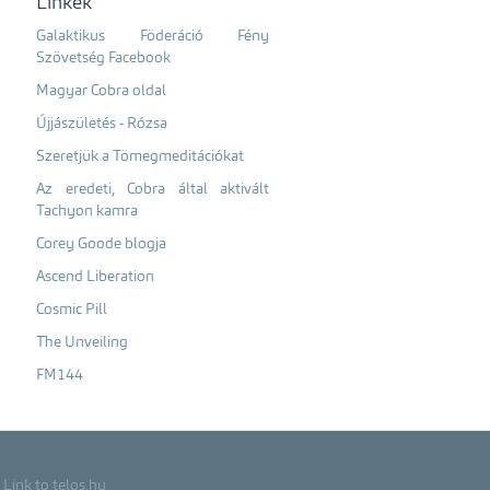
Linkek
Galaktikus Föderáció Fény
Szövetség Facebook
Magyar Cobra oldal
Újjászületés - Rózsa
Szeretjük a Tömegmeditációkat
Az eredeti, Cobra által aktivált
Tachyon kamra
Corey Goode blogja
Ascend Liberation
Cosmic Pill
The Unveiling
FM144
Link to telos.hu