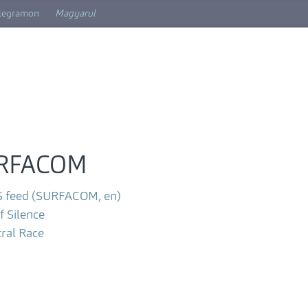
elegramon
Magyarul
URFACOM
 feed (SURFACOM, en)
f Silence
ral Race