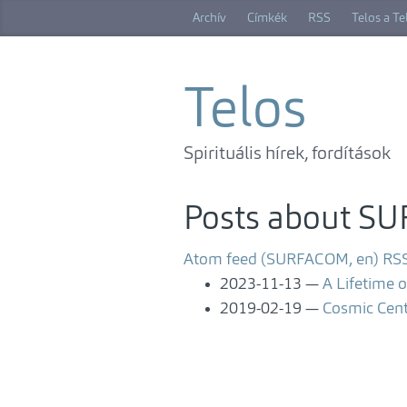
Skip
Archív
Címkék
RSS
Telos a T
to
main
content
Telos
Spirituális hírek, fordítások
Posts about S
Atom feed (SURFACOM, en)
RSS
2023-11-13
A Lifetime o
2019-02-19
Cosmic Cent