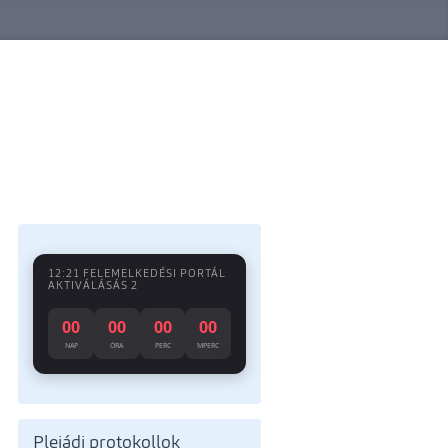
12:21 FELEMELKEDÉSI PORTÁL
AKTIVÁLÁSÁS 2
00
00
00
00
NAP
ÓRA
PERC
MPERC
Plejádi protokollok