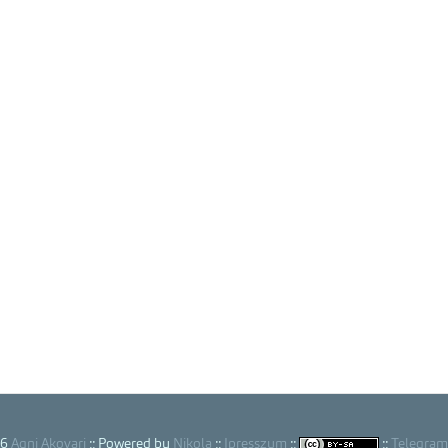
26
Agni Akovari
:: Powered by
Nikola
::
Ipresszum
::
::
Telegram 