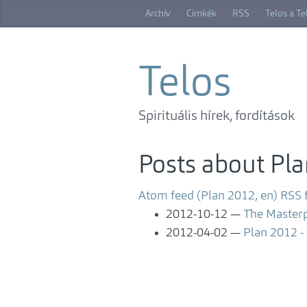
Skip
Archív
Címkék
RSS
Telos a T
to
main
content
Telos
Spirituális hírek, fordítások
Posts about Pl
Atom feed (Plan 2012, en)
RSS 
2012-10-12
The Master
2012-04-02
Plan 2012 