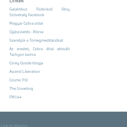
Linkek
Galaktikus Föderáció Fény
Szövetség Facebook
Magyar Cobra oldal
Újjászületés - Rózsa
Szeretjük a Tömegmeditációkat
Az eredeti, Cobra által aktivált
Tachyon kamra
Corey Goode blogja
Ascend Liberation
Cosmic Pill
The Unveiling
FM144
Link to telos.hu