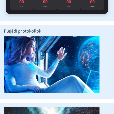
00
00
00
00
NAP
ÓRA
PERC
MPERC
Plejádi protokollok