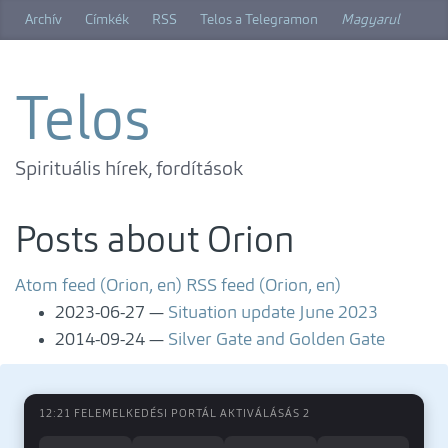
Skip
Archív
Címkék
RSS
Telos a Telegramon
Magyarul
to
main
content
Telos
Spirituális hírek, fordítások
Posts about Orion
Atom feed (Orion, en)
RSS feed (Orion, en)
2023-06-27
Situation update June 2023
2014-09-24
Silver Gate and Golden Gate
12:21 FELEMELKEDÉSI PORTÁL AKTIVÁLÁSÁS 2