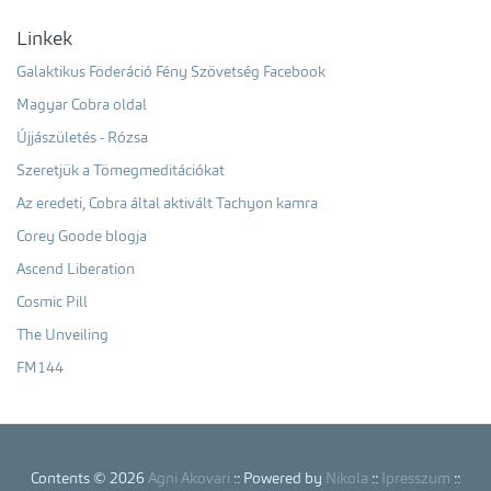
Linkek
Galaktikus Föderáció Fény Szövetség Facebook
Magyar Cobra oldal
Újjászületés - Rózsa
Szeretjük a Tömegmeditációkat
Az eredeti, Cobra által aktivált Tachyon kamra
Corey Goode blogja
Ascend Liberation
Cosmic Pill
The Unveiling
FM144
Contents © 2026
Agni Akovari
:: Powered by
Nikola
::
Ipresszum
::