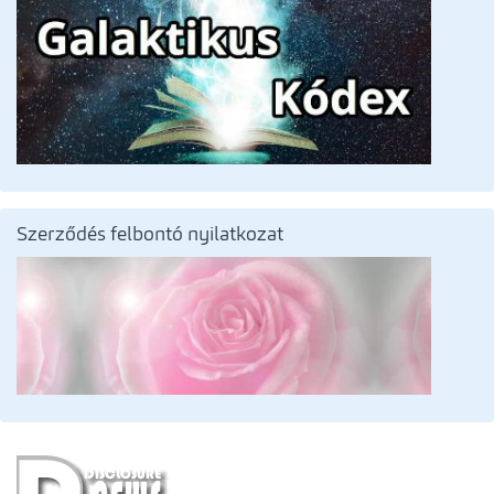
Szerződés felbontó nyilatkozat