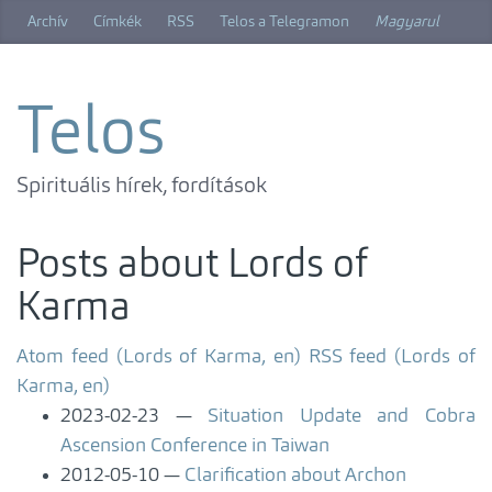
Skip
Archív
Címkék
RSS
Telos a Telegramon
Magyarul
to
main
content
Telos
Spirituális hírek, fordítások
Posts about Lords of
Karma
Atom feed (Lords of Karma, en)
RSS feed (Lords of
Karma, en)
2023-02-23
Situation Update and Cobra
Ascension Conference in Taiwan
2012-05-10
Clarification about Archon