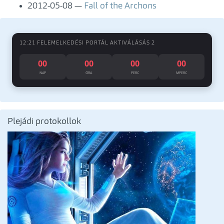
2012-05-08
Fall of the Archons
12:21 FELEMELKEDÉSI PORTÁL AKTIVÁLÁSÁS 2
00
00
00
00
NAP
ÓRA
PERC
MPERC
Plejádi protokollok