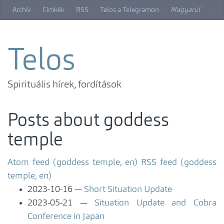
Skip
Archív
Címkék
RSS
Telos a Telegramon
Magyarul
to
main
content
Telos
Spirituális hírek, fordítások
Posts about goddess
temple
Atom feed (goddess temple, en)
RSS feed (goddess
temple, en)
2023-10-16
Short Situation Update
2023-05-21
Situation Update and Cobra
Conference in Japan