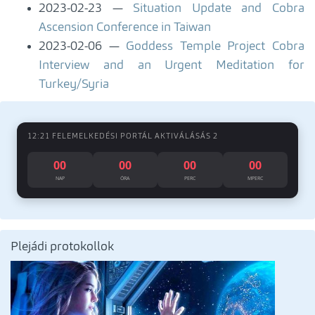
2023-02-23
Situation Update and Cobra
Ascension Conference in Taiwan
2023-02-06
Goddess Temple Project Cobra
Interview and an Urgent Meditation for
Turkey/Syria
12:21 FELEMELKEDÉSI PORTÁL AKTIVÁLÁSÁS 2
00
00
00
00
NAP
ÓRA
PERC
MPERC
Plejádi protokollok