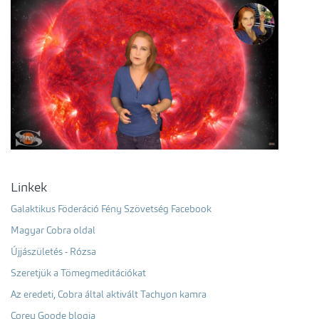
Linkek
Galaktikus Föderáció Fény Szövetség Facebook
Magyar Cobra oldal
Újjászületés - Rózsa
Szeretjük a Tömegmeditációkat
Az eredeti, Cobra által aktivált Tachyon kamra
Corey Goode blogja