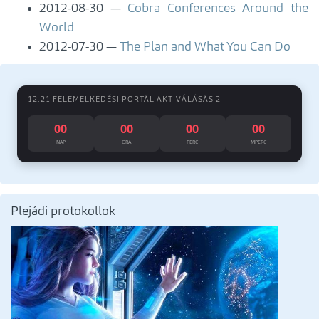
2012-08-30
Cobra Conferences Around the
World
2012-07-30
The Plan and What You Can Do
12:21 FELEMELKEDÉSI PORTÁL AKTIVÁLÁSÁS 2
00
00
00
00
NAP
ÓRA
PERC
MPERC
Plejádi protokollok