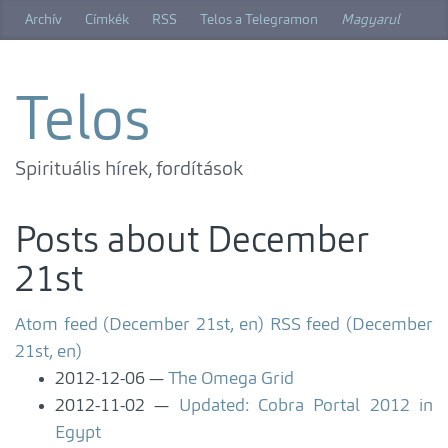
Skip
Archív
Címkék
RSS
Telos a Telegramon
Magyarul
to
main
content
Telos
Spirituális hírek, fordítások
Posts about December
21st
Atom feed (December 21st, en)
RSS feed (December
21st, en)
2012-12-06
The Omega Grid
2012-11-02
Updated: Cobra Portal 2012 in
Egypt