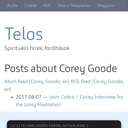
Skip
Archív
Címkék
RSS
Telos a Telegramon
Magyarul
to
main
content
Telos
Spirituális hírek, fordítások
Posts about Corey Goode
Atom feed (Corey Goode, en)
RSS feed (Corey Goode,
en)
2017-08-07
Joint Cobra / Corey Interview for
the Unity Meditation
12:21 FELEMELKEDÉSI PORTÁL AKTIVÁLÁSÁS 2