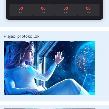
00
00
00
00
NAP
ÓRA
PERC
MPERC
Plejádi protokollok