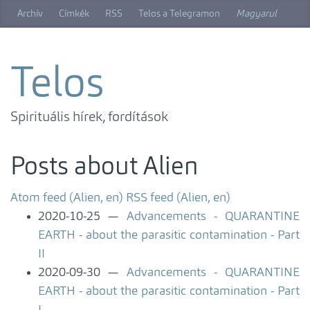
Skip
Archív
Címkék
RSS
Telos a Telegramon
Magyarul
to
main
content
Telos
Spirituális hírek, fordítások
Posts about Alien
Atom feed (Alien, en)
RSS feed (Alien, en)
2020-10-25
Advancements - QUARANTINE
EARTH - about the parasitic contamination - Part
II
2020-09-30
Advancements - QUARANTINE
EARTH - about the parasitic contamination - Part