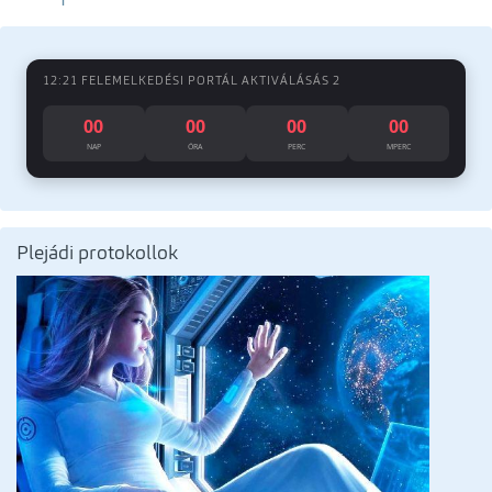
I
12:21 FELEMELKEDÉSI PORTÁL AKTIVÁLÁSÁS 2
00
00
00
00
NAP
ÓRA
PERC
MPERC
Plejádi protokollok