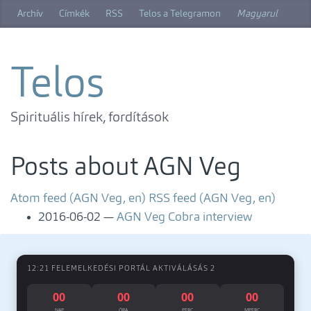
Skip
Archív
Címkék
RSS
Telos a Telegramon
Magyarul
to
main
content
Telos
Spirituális hírek, fordítások
Posts about AGN Veg
Atom feed (AGN Veg, en)
RSS feed (AGN Veg, en)
2016-06-02
AGN Veg Cobra interview
12:21 FELEMELKEDÉSI PORTÁL AKTIVÁLÁSÁS 2
00
00
00
00
NAP
ÓRA
PERC
MPERC