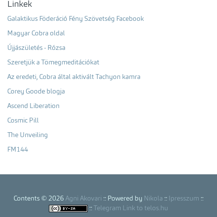
Linkek
Galaktikus Föderáció Fény Szövetség Facebook
Magyar Cobra oldal
Újjászületés - Rózsa
Szeretjük a Tömegmeditációkat
Az eredeti, Cobra által aktivált Tachyon kamra
Corey Goode blogja
Ascend Liberation
Cosmic Pill
The Unveiling
FM144
Contents © 2026
Agni Akovari
:: Powered by
Nikola
::
Ipresszum
::
::
Telegram Link to telos.hu